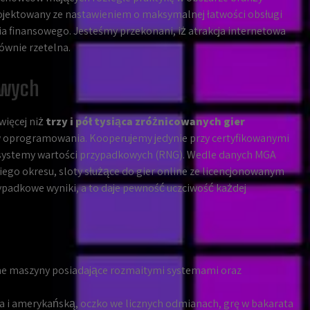
jektowany ze nastawieniem o maksymalnej łatwości obsługi
 finansowego. Jesteśmy przekonani, iż atrakcja internetowa
ównie rzetelna.
owych
więcej niż
trzy i pół tysiąca zróżnicowanych gier
programowania. Kooperujemy jedynie przy certyfikowanymi
 systemy wartości przypadkowych (RNG). Wedle danych MGA
ego okresu, sloty służące do gier online ze licencjonowanym
adkowe wyniki, a to daje pewność uczciwość każdej
lne maszyny posiadające rozmaitymi systemami oraz
ka i amerykańską, oczko we licznych odmianach, grę w bakarata