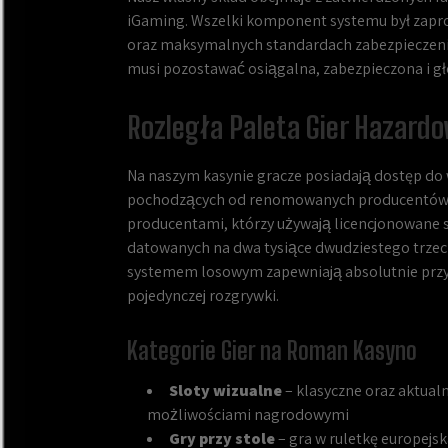
iGaming. Wszelki komponent systemu był zapro
oraz maksymalnych standardach zabezpieczenia
musi pozostawać osiągalna, zabezpieczona i gł
Rozległa Paleta Gier Hazard
Na naszym kasynie gracze posiadają dostęp do 
pochodzących od renomowanych producentów o
producentami, którzy używają licencjonowane
datowanych na dwa tysiące dwudziestego trzeci
systemem losowym zapewniają absolutnie przyp
pojedynczej rozgrywki.
Kategorie Gier na Roman Kasyno
Sloty wizualne
– klasyczne oraz aktua
możliwościami nagrodowymi
Gry przy stole
– gra w ruletkę europejs