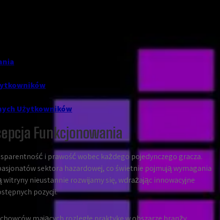
ania
żytkowników
lnych Użytkowników
cepcja Funkcjonowania
sparentność i prawość wobec każdego pojedynczego gracza.
 pasjonatów sektora hazardowej, co świetnie pojmują wymagania
 witryny nieustannie rozwijamy się, wdrażając innowacyjne
stępnych pozycji.
fachowców mających rozległe praktykę w obszarze branży