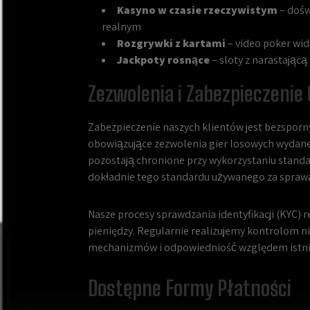
Kasyno w czasie rzeczywistym
– dośw
realnym
Rozgrywki z kartami
– video poker wid
Jackpoty rosnące
– sloty z narastając
Zezwolenia i Zabezpieczenie
Zabezpieczenie naszych klientów jest bezsporn
obowiązujące zezwolenia gier losowych wydane
pozostają chronione przy wykorzystaniu stan
dokładnie tego standardu używanego za sprawą
Nasze procesy sprawdzania identyfikacji (KYC)
pieniędzy. Regularnie realizujemy kontrolom n
mechanizmów i odpowiedniość względem istniej
Dostępne Formy Płatności