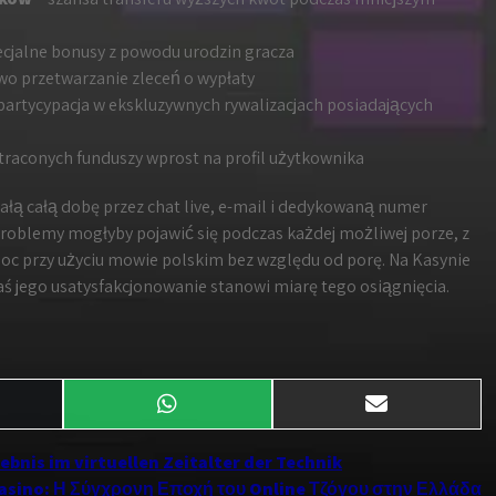
ecjalne bonusy z powodu urodzin gracza
wo przetwarzanie zleceń o wypłaty
partycypacja w ekskluzywnych rywalizacjach posiadających
straconych funduszy wprost na profil użytkownika
ałą całą dobę przez chat live, e-mail i dedykowaną numer
roblemy mogłyby pojawić się podczas każdej możliwej porze, z
c przy użyciu mowie polskim bez względu od porę. Na Kasynie
aś jego usatysfakcjonowanie stanowi miarę tego osiągnięcia.
e
Share
Share
on
on
WhatsApp
Email
bnis im virtuellen Zeitalter der Technik
tter)
asino: Η Σύγχρονη Εποχή του Online Τζόγου στην Ελλάδα