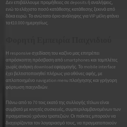
Δεν επιβάλλουμε προμήθειες σε deposits ή αναλήψεις,
ενώ το ελάχιστο ποσό κατάθεσης κατάθεσης ξεκινά από
δέκα ευρώ. Το ανώτατο όριο ανάληψης για VIP μέλη φτάνει
τα €10.000 ημερησίως.
Φορητή Εμπειρία Παιχνιδιού
Η responsive σχεδίαση του καζίνο μας επιτρέπει
απρόσκοπτη πρόσβαση από smartphones και ταμπλέτες
χωρίς ανάγκη download εφαρμογής. Το mobile interface
έχει βελτιστοποιηθεί πλήρως για οθόνες αφής, με
απλοποιημένο navigation menu πλοήγησης και γρήγορη
φόρτωση παιχνιδιών.
Πάνω από το 70 τοις εκατό της συλλογής τίτλων είναι
συμβατό με κινητές συσκευές, συμπεριλαμβανομένων των
πραγματικού χρόνου τραπεζιών. Οι παίκτες μπορούν να
διαχειρίζονται τον λογαριασμό τους, να πραγματοποιούν