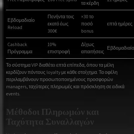
τα κέρδη
Πενήντα τοις
×30 το
Εβδομαδιαίο
εκατό έως
ποσό
επτά ημέρες
Reload
300€
bonus
Cashback
10%
Δίχως
Εβδομαδιαί
Πρόγραμμα
επιστροφή
απαιτήσεις
Το σύστημα VIP διαθέτει επτά επίπεδα, όπου τα μέλη
κερδίζουν πόντους loyalty με κάθε στοίχημα. Τα οφέλη
περιλαμβάνουν προσωποποιημένους προσφορών
managers, ταχύτερες πληρωμές και πρόσκληση σε ειδικά
events.
Μέθοδοι Πληρωμών και
Ταχύτητα Συναλλαγών