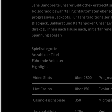
Jene Bandbreite unserer Bibliothek erstreckt s
Rolldorado bewährte Fruchtautomaten ebenso 
progressiven Jackpots. Für Fans traditioneller 
Blackjack, Bakkarat und Kartenpoker. Unser Li
direkt zu Ihnen nach Hause nach, mit erfahrenen
Spannung sorgen.
Spielkategorie
Anzahl der Titel
Führende Anbieter
Highlight
Video Slots
über 2800
Pragmat
Live Casino
über 150
Evoluti
Casino-Tischspiele
350+
Microga
Jackpot-Slots
120+
Red Tig