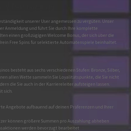
nd VIP-Programm
Beständigkeit unserer User angemessen zu vergüten. Unser
der Anmeldung und führt Sie durch Ihre komplette
halten einen großzügigen Welcome Bonus, der sich über die
rein Free Spins für selektierte Automatenspiele beinhaltet.
sinos besteht aus sechs verschiedenen Stufen: Bronze, Silber,
elnen allen Wette sammeln Sie Loyalitätspunkte, die Sie nicht
n die Sie auch in der Karriereleiter aufsteigen lassen.
t sich.
e Angebote aufbauend auf deinen Präferenzen und Ihrer
zer können größere Summen pro Auszahlung abheben
nsaktionen werden bevorzugt bearbeitet