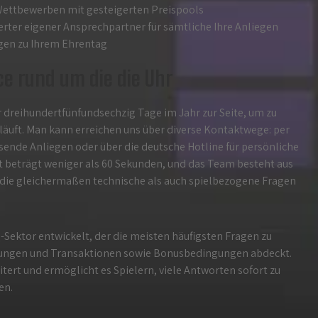
Wettbewerben mit gesteigerten Preispools
erter eigener Ansprechpartner für sämtliche Ihre Anliegen
gen zu Ihrem Ehrentag
ce rund um die die Uhr
 dreihundertfünfundsechzig Tage im Jahr zur Seite, um zu
rläuft. Man kann erreichen uns über diverse Kontaktwege: per
assende Anliegen oder über die deutsche Hotline für persönliche
at beträgt weniger als 60 Sekunden, und das Team besteht aus
 die gleichermaßen technische als auch spielbezogene Fragen
ektor entwickelt, der die meisten häufigsten Fragen zu
lungen und Transaktionen sowie Bonusbedingungen abdeckt.
itert und ermöglicht es Spielern, viele Antworten sofort zu
en.