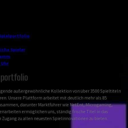
Spielportfolio
iche Spieler
gramm
 Uhr
portfolio
agende außergewöhnliche Kollektion von über 3500 Spieltiteln
eren. Unsere Plattform arbeitet mit deutlich mehr als 85
sammen, darunter Marktführer wie NetEnt, Microgaming,
arbeiten ermöglichen uns, ständig frische Titel in das
Zugang zu allen neuesten Spielinnovationen zu bieten.