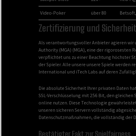
Video-Poker
über 80
Betsoft
Zertifizierung und Sicherhei
Als verantwortungsvoller Anbieter agieren wir u
Authority (MGA) (MGA), eine der rigorosesten 
verpflichtet uns zu einer Beachtung höchster S
der Spieler. Alle unsere unsere Spiele werden
International und iTech Labs auf deren Zufälligk
Die absolute Sicherheit Ihrer privaten Daten ha
SSL-Verschlüsselung mit 256 Bit, den gleichen 
online nutzen. Diese Technologie gewährleist
unseren sicheren Servern vollständig abgesicher
Datenschutzmaßnahmen, die vollständig der 
Bestätigter Fakt zur Spielfairness