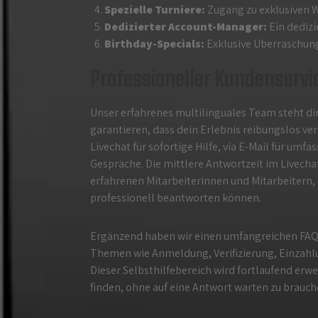
Spezielle Turniere:
Zugang zu exklusiven 
Dedizierter Account-Manager:
Ein dedizi
Birthday-Specials:
Exklusive Überraschun
Professioneller Kundenservi
Unser erfahrenes multilinguales Team steht dir
garantieren, dass dein Erlebnis reibungslos ve
Livechat für sofortige Hilfe, via E-Mail für umf
Gespräche. Die mittlere Antwortzeit im Livech
erfahrenen Mitarbeiterinnen und Mitarbeitern,
professionell beantworten können.
Ergänzend haben wir einen umfangreichen FAQ-S
Themen wie Anmeldung, Verifizierung, Einzah
Dieser Selbsthilfebereich wird fortlaufend erwe
finden, ohne auf eine Antwort warten zu brauch