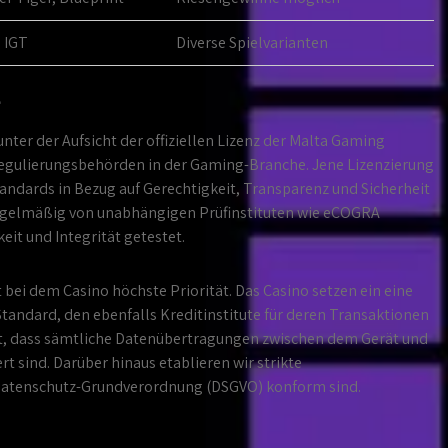
, IGT
Diverse Spielvarianten
t
nter der Aufsicht der offiziellen Lizenz der Malta Gaming
Regulierungsbehörden in der Gaming-Branche. Jene Lizenzierung
tandards in Bezug auf Gerechtigkeit, Transparenz und Sicherheit
 regelmäßig von unabhängigen Prüfinstituten wie eCOGRA
eit und Integrität getestet.
t bei dem Casino höchste Priorität. Das Casino setzen ein eine
Standard, den ebenfalls Kreditinstitute für deren Transaktionen
et, dass sämtliche Datenübertragungen zwischen dem Gerät und
t sind. Darüber hinaus etablieren wir strikte
Datenschutz-Grundverordnung (DSGVO) konform sind.