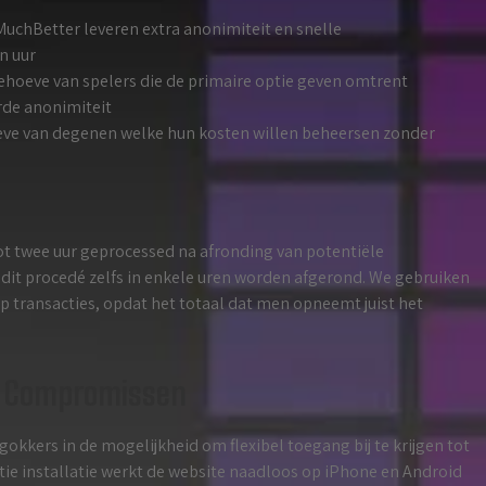
 MuchBetter leveren extra anonimiteit en snelle
n uur
hoeve van spelers die de primaire optie geven omtrent
rde anonimiteit
ve van degenen welke hun kosten willen beheersen zonder
t twee uur geprocessed na afronding van potentiële
 dit procedé zelfs in enkele uren worden afgerond. We gebruiken
 transacties, opdat het totaal dat men opneemt juist het
d Compromissen
okkers in de mogelijkheid om flexibel toegang bij te krijgen tot
atie installatie werkt de website naadloos op iPhone en Android