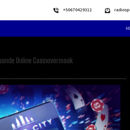
+50670429312
radios
H
gaande Online Casinovermaak