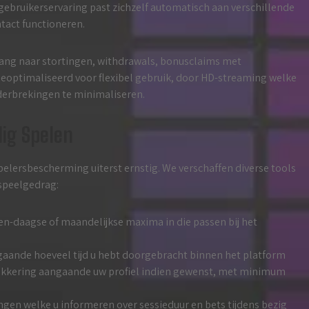
gebruikerservaring past zichzelf automatisch aan verschillende
ntact functioneren.
ang naar stortingen, withdrawals, bonusclaims met
 geoptimaliseerd voor flexibel gebruik, door HD-streaming welke
derbrekingen te minimaliseren.
lig Spelen
elersbescherming uiterst ernstig. We verschaffen diverse tools
speelgedrag:
en-daagse of maandelijkse maxima in die passen bij het
aande hoeveel tijd u hebt doorgebracht binnen het platform
 blokkering aangaande uw profiel indien gewenst, met minimum
gen welke u informeren over sessieduur en bets tijdens bezig