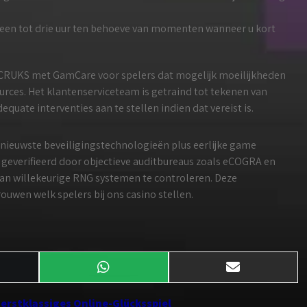
 een tot drie uur ten behoeve van momenten wanneer u kort
 CRUKS met GamCare voor spelers dat mogelijk moeilijkheden
urces. Het klantenserviceteam is getraind tot tekenen van
uate interventies aan te stellen indien dat vereist is.
 nieuwste beveiligingstechnologieën plus eerlijke game
geverifieerd door objectieve auditbureaus zoals eCOGRA en
 van willekeurige RNG systemen te controleren. Deze
ouwen welk spelers bij ons casino stellen.
e
Share
Share
on
on
WhatsApp
Email
 erstklassiges Online-Glücksspiel
tter)