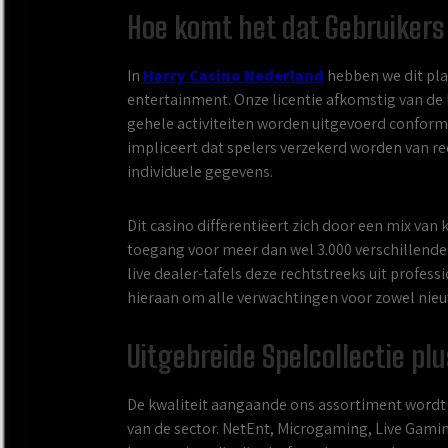
Hoe komt het dat Gebruikers
In
Harry Casino Nederland
hebben we dit pla
entertainment. Onze licentie afkomstig van d
gehele activiteiten worden uitgevoerd conform 
impliceert dat spelers verzekerd worden van r
individuele gegevens.
Dit casino differentiëert zich door een mix va
toegang voor meer dan wel 3.000 verschillende 
live dealer-tafels deze rechtstreeks uit profes
hieraan om alle verwachtingen voor zowel nieuw
Uitgebreide Spelcollectie pl
De kwaliteit aangaande ons assortiment wordt
van de sector. NetEnt, Microgaming, Live Gamin