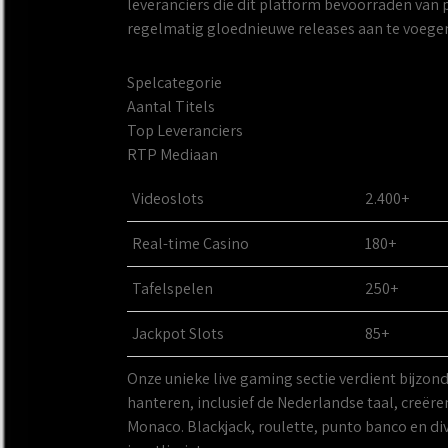
leveranciers die dit platform bevoorraden van 
regelmatig gloednieuwe releases aan te voegen
Spelcategorie
Aantal Titels
Top Leveranciers
RTP Mediaan
Videoslots
2.400+
Real-time Casino
180+
Tafelspelen
250+
Jackpot Slots
85+
Onze unieke live gaming sectie verdient bijzon
hanteren, inclusief de Nederlandse taal, creëren
Monaco. Blackjack, roulette, punto banco en d