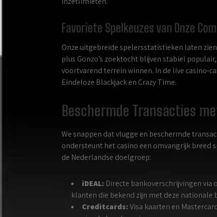
inzetlimieten.
Favoriete Spelkeuzes van Onze Co
Onze uitgebreide spelersstatistieken laten zien
plus Gonzo’s zoektocht blijven stabiel populai
voortvarend terrein winnen. In de live casino-
Eindeloze Blackjack en Crazy Time.
Beschermde Transacties me
We snappen dat vlugge en beschermde transacti
ondersteunt het casino een omvangrijk breed 
de Nederlandse doelgroep:
iDEAL:
Directe bankoverschrijvingen via
klanten die bekend zijn met deze nationale
Creditcards:
Visa kaarten en Mastercar