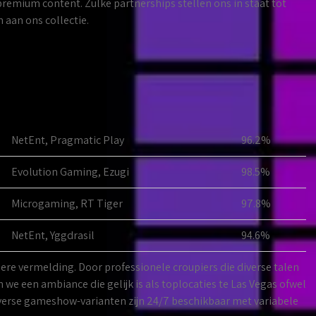
premium content. Zulke partnerships stellen ons in staat tot
 aan ons collectie.
NetEnt, Pragmatic Play
96.2%
Evolution Gaming, Ezugi
98.5%
Microgaming, RT Tiger
97.8%
NetEnt, Yggdrasil
94.6%
dere vermelding. Door professionele croupiers die diverse talen
 we een ambiance die gelijk is als toplocaties te Las Vegas ofwel
iverse gameshow-varianten zijn 24/7 beschikbaar met variabele