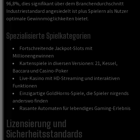
96,8%, dies signifikant über dem Branchendurchschnitt
Industriestandard angesiedelt ist plus Spielern als Nutzer
optimale Gewinnmöglichkeiten bietet.
Spezialisierte Spielkategorien
Fortschreitende Jackpot-Slots mit
Millionengewinnen
Kartenspiele in diversen Versionen: 21, Kessel,
Baccara und Casino-Poker
Live-Kasino mit HD-Streaming und interaktiven
Funktionen
Einzigartige GoldHorns-Spiele, die Spieler nirgends
anderswo finden
Rasante Automaten für lebendiges Gaming-Erlebnis
Lizensierung und
Sicherheitsstandards