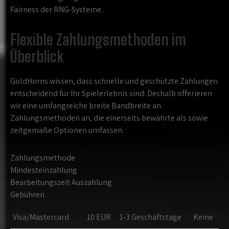
Fairness der RNG-Systeme.
Flexible Zahlungsmethoden im
Überblick
GoldHorns wissen, dass schnelle und geschützte Zahlungen
entscheidend für Ihr Spielerlebnis sind. Deshalb offerieren
wir eine umfangreiche breite Bandbreite an
Zahlungsmethoden an, die einerseits bewährte als sowie
zeitgemäße Optionen umfassen.
Zahlungsmethode
Mindesteinzahlung
Bearbeitungszeit Auszahlung
Gebühren
Visa/Mastercard
10 EUR
1-3 Geschäftstage
Keine