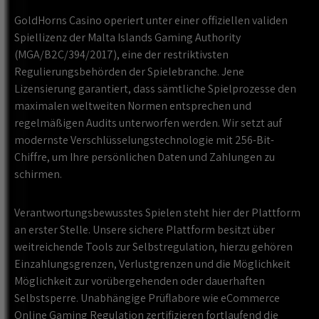
GoldHorns Casino operiert unter einer offiziellen validen
Spiellizenz der Malta Islands Gaming Authority
(MGA/B2C/394/2017), eine der restriktivsten
Regulierungsbehörden der Spielebranche. Jene
Lizensierung garantiert, dass sämtliche Spielprozesse den
maximalen weltweiten Normen entsprechen und
regelmäßigen Audits unterworfen werden. Wir setzt auf
modernste Verschlüsselungstechnologie mit 256-Bit-
Chiffre, um Ihre persönlichen Daten und Zahlungen zu
schirmen.
Verantwortungsbewusstes Spielen steht hier der Plattform
an erster Stelle. Unsere sichere Plattform besitzt über
weitreichende Tools zur Selbstregulation, hierzu gehören
Einzahlungsgrenzen, Verlustgrenzen und die Möglichkeit
Möglichkeit zur vorübergehenden oder dauerhaften
Selbstsperre. Unabhängige Prüflabore wie eCommerce
Online Gaming Regulation zertifizieren fortlaufend die