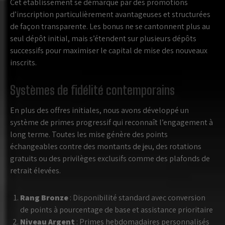
Cet établissement se démarque par des promotions
d’inscription particulièrement avantageuses et structurées
de façon transparente. Les bonus ne se cantonnent plus au
seul dépôt initial, mais s’étendent sur plusieurs dépôts
successifs pour maximiser le capital de mise des nouveaux
inscrits.
Systèmes de fidélité contemporains
En plus des offres initiales, nous avons développé un
système de primes progressif qui reconnaît l’engagement à
long terme. Toutes les mise génère des points
échangeables contre des montants de jeu, des rotations
gratuits ou des privilèges exclusifs comme des plafonds de
retrait élevées.
Rang Bronze
: Disponibilité standard avec conversion
de points à pourcentage de base et assistance prioritaire
Niveau Argent
: Primes hebdomadaires personnalisés