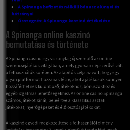
A Spinanga befizetés nélküli bónusz előnyei és
hátrányai
Összegzés: A Spinanga kaszinó értékelése
A Spinanga online kaszinó
bemutatása és története
A Spinanga casino egy viszonylag új szereplő az online
szerencsejátékok világában, amely gyorsan népszerűvé vált
a felhasználók körében. Az alapítók célja az volt, hogy egy
olyan platformot hozzanak létre, ahol a játékosok könnyen
hozzáférhetnek különböző játékokhoz, bónuszokhoz és
egyéb izgalmas lehetőségekhez. Az online casino Spinanga
számos játékot kínál, beleértve a klasszikus asztali
játékokat, nyerőgépeket és élő osztós játékokat.
A kaszinó egyedi megközelítése a felhasználói élmény
javítására összpontosít, amely lehetővé teszi a játékosok