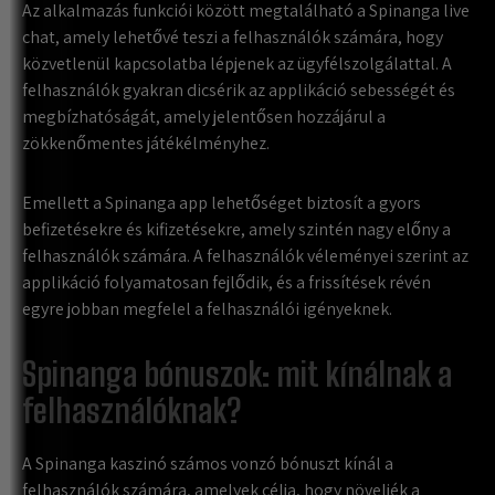
Az alkalmazás funkciói között megtalálható a Spinanga live
chat, amely lehetővé teszi a felhasználók számára, hogy
közvetlenül kapcsolatba lépjenek az ügyfélszolgálattal. A
felhasználók gyakran dicsérik az applikáció sebességét és
megbízhatóságát, amely jelentősen hozzájárul a
zökkenőmentes játékélményhez.
Emellett a Spinanga app lehetőséget biztosít a gyors
befizetésekre és kifizetésekre, amely szintén nagy előny a
felhasználók számára. A felhasználók véleményei szerint az
applikáció folyamatosan fejlődik, és a frissítések révén
egyre jobban megfelel a felhasználói igényeknek.
Spinanga bónuszok: mit kínálnak a
felhasználóknak?
A Spinanga kaszinó számos vonzó bónuszt kínál a
felhasználók számára, amelyek célja, hogy növeljék a