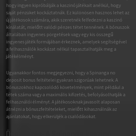
hogy ingyen kipróbálják a kaszinó játékait anélkül, hogy
saját pénzüket kockáztatnák. Ez különösen hasznos lehet az
új játékosok számára, akik szeretnék felfedezni a kaszinó
kínálatát, mielőtt valódi pénzes tétet tennének. A bónuszok
általában ingyenes pörgetések vagy egy kis összegű
ingyenes játék formájában érkeznek, amelyek segítségével
a felhasználók kockázat nélkül tapasztalhatják meg a
játékélményt.
Ugyanakkor fontos megjegyezni, hogy a Spinanga no
deposit bonus feltételei gyakran szigorúak lehetnek. A
bónuszokhoz kapcsolódó követelmények, mint például a
tétek száma vagy a maximális kifizetés, befolyásolhatják a
felhasználói élményt. A játékosoknak javasolt alaposan
átnézni a bónuszfeltételeket, mielőtt kihasználnák az
ajánlatokat, hogy elkerüljék a csalódásokat.
Összegzés: A Spinanga kaszinó