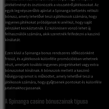
játékélményt és ösztönözzék a visszatérő játékosokat. Az
egyik legnépszerűbb ajánlat a Spinanga befizetés nélküli
bónusz, amely lehetővé teszi a játékosok számára, hogy
ingyenes játékokat próbáljanak ki anélkül, hogy saját
pénzüket kockáztatnák. Ez különösen vonzó lehet új
felhasználók számára, akik szeretnék felfedezni a kaszinó
kínálatát.
Ezen kívül a Spinanga bonus rendszeres időközönként
frissül, és a játékosok különféle promóciókban vehetnek
részt, amelyek további ingyenes pörgetéseket vagy extra
bónuszokat kínálnak. A bónuszok mellett a kaszinó
hűségprogramot is működtet, amely lehetővé teszi a
játékosok számára, hogy gyűjtsenek pontokat és különféle
jutalmakhoz jussanak.
A Spinanga casino bónuszainak típusa