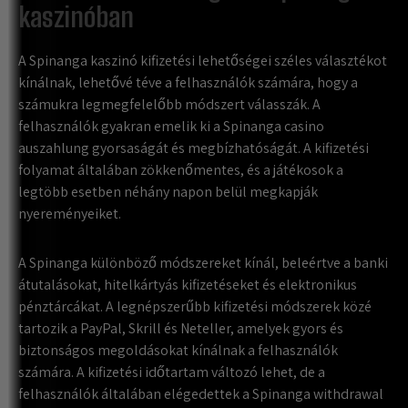
kaszinóban
A Spinanga kaszinó kifizetési lehetőségei széles választékot
kínálnak, lehetővé téve a felhasználók számára, hogy a
számukra legmegfelelőbb módszert válasszák. A
felhasználók gyakran emelik ki a Spinanga casino
auszahlung gyorsaságát és megbízhatóságát. A kifizetési
folyamat általában zökkenőmentes, és a játékosok a
legtöbb esetben néhány napon belül megkapják
nyereményeiket.
A Spinanga különböző módszereket kínál, beleértve a banki
átutalásokat, hitelkártyás kifizetéseket és elektronikus
pénztárcákat. A legnépszerűbb kifizetési módszerek közé
tartozik a PayPal, Skrill és Neteller, amelyek gyors és
biztonságos megoldásokat kínálnak a felhasználók
számára. A kifizetési időtartam változó lehet, de a
felhasználók általában elégedettek a Spinanga withdrawal