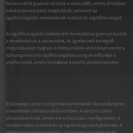
felhasználók gyakran dicsérik a válaszidőt, amely általában
néhány percen belül megérkezik, valamint az
ügyfélszolgálati munkatársak tudását és segítőkészségét.
Az ügyfélszolgálat szakképzett munkatársai gyorsan kezelik
a kérdéseket és a panaszokat, és igyekeznek kielégítő
megoldásokat nyújtani. A felhasználók véleménye szerint a
Spinanga kaszinó ügyfélszolgálata az egyik erőssége a
platformnak, amely hozzájárul a pozitív játékélményhez.
A Spinanga casino slot játékainak
népszerűsége
A Spinanga casino slot játékai kiemelkedő népszerűségnek
örvendenek a felhasználók körében. A kaszinó széles
választékot kínál, beleértve a klasszikus nyerőgépeket, a
modern video slotokat és az izgalmas jackpot játékokat. A
játékosok gyakran emelik ki a Spinanga slot játékainak