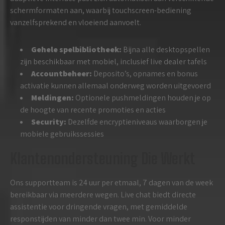
schermformaten aan, waarbij touchscreen-bediening
vanzelfsprekend en vloeiend aanvoelt.
Gehele spelbibliotheek:
Bijna alle desktopspellen
zijn beschikbaar met mobiel, inclusief live dealer tafels
Accountbeheer:
Deposito’s, opnames en bonus
activatie kunnen allemaal onderweg worden uitgevoerd
Meldingen:
Optionele pushmeldingen houden je op
de hoogte van recente promoties en acties
Security:
Dezelfde encryptieniveaus waarborgen je
mobiele gebruikssessies
Klantenondersteuning Die Werkt
Ons supportteam is 24 uur per etmaal, 7 dagen van de week
bereikbaar via meerdere wegen. Live chat biedt directe
assistentie voor dringende vragen, met gemiddelde
responstijden van minder dan twee min. Voor minder