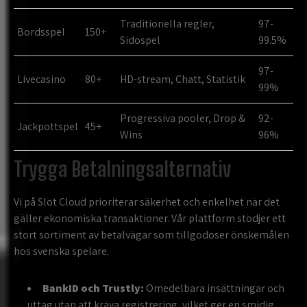
Traditionella regler,
97-
Bordsspel
150+
Sidospel
99.5%
97-
Livecasino
80+
HD-stream, Chatt, Statistik
99%
Progressiva pooler, Drop &
92-
Jackpottspel
45+
Wins
96%
Trygga Betalningsalternativ
Vi på Slot Cloud prioriterar säkerhet och enkelhet när det
gäller ekonomiska transaktioner. Vår plattform stödjer ett
stort sortiment av betalvägar som tillgodoser önskemålen
hos svenska spelare.
BankID och Trustly:
Omedelbara insättningar och
uttag utan att kräva registrering, vilket ger en smidig