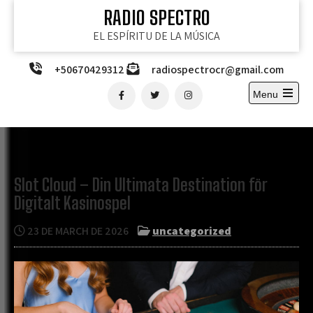
Skip
RADIO SPECTRO
to
EL ESPÍRITU DE LA MÚSICA
content
+50670429312
radiospectrocr@gmail.com
Menu
Open
the
main
menu
Slot Cloud – Din Ultimata Destination för
Digitalt Kasinospel
23 DE MARCH DE 2026
uncategorized