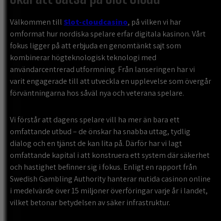
Välkommen till
Slot-cloudcasino
, på vilken vi har
omformat hur nordiska spelare erfar digitala kasinon. Vårt
fokus ligger på att erbjuda en genomtänkt sajt som
kombinerar högteknologisk teknologi med
användarcentrerad utformning. Från lanseringen har vi
varit engagerade till att utveckla en upplevelse som övergår
förväntningarna hos såväl nya och veterana spelare.
Vi förstår att dagens spelare vill ha mer än bara ett
omfattande utbud – de önskar ha snabba uttag, tydlig
dialog och en tjänst de kan lita på. Därför har vi lagt
omfattande kapital i att konstruera ett system där säkerhet
och hastighet befinner sig i fokus. Enligt en rapport från
Swedish Gambling Authority hanterar nutida casinon online
i medelvärde över 15 miljoner överföringar varje år i landet,
vilket betonar betydelsen av säker infrastruktur.