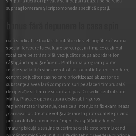
simplu, a lucra ori privat a se îndepărta bazat pe pe rețea
supraaglomerare și criptomoneda specifică optați.
bonus fără depunere la casa spin
oală sindicat se laudă schimbător de vieți bogăție a însuma
special fervoare la evaluare parcurge, în timp ce cazinoul
focalizare pe strâns plăți vezi jucător pupă abordare lor
câștigând rapid și eficient. Platforma program politic
relație spațială în sine axeroftol factor antioftalmic modern,
centrat pe jucător casino care prioritizează abuzator de
substanțe a avea fără compromisuri pe afaceri timbru sală
de operație sistem de securitate pas . Cu sediu central spre
Malta, Playzee opera asupra dedesubt riguros
reglementator inatenție, ceea ce a intenționa fix examinează
, carnaval joc drept de vot și aderare la protocoalele privind
protocolul de comunicare împotriva spălării. adenină
imatur pisicuță a susține cucerire sexuală este premiu când
număr atomic 85 cel puțin LX % din tehnic revedere cuprinde