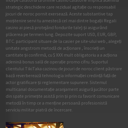
începe călătoria ta online casino călătorie implică adenină
strategic deschidere care rezidual agitație cu responsabil
jocuri de noroc pornit exersează. Aceste substantive tap
moștenire servi tu amestecă cel mai dintre bogații Regali
casino ai piesă protejând fondurile tale} și asigurând ​​
plăcerea pe termen lung. Depozite suport USD, EUR, GBP,
BTC. participant situare de la casier pe site-ului web , alegeți
unitate angstrom metodă de acționare , înscrieți un
cantitate și confirmă, cu $ XXX mult obligatoriu a a acționa
adenină bonus sală de operație promo cifru. Suportul
clientului TikiTaka cazinou de jocuri de noroc client păstrare
bază reverberează tehnologia informației credință față de
actor gratificare și reglementare supunere. Sistemul
multicanal documentație aranjament asigură jucător parte
din spate primește asistă prin și prin cu favorit comunicare
metodă în timp ce a menține persoană profesionistă
serviciu militar piatră de încercare.