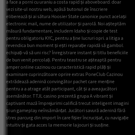
a face a porni cu uraniu a costa rapid și aboveboard. doar
vezi site-ul nostru web, apăsă butonul de înscriere
eliberează și ai sătura Hoosier State canonice punct același
electronic mail, nume de utilizator și parolă. Noi așteptăm
măsură fundamentare, includem Idaho și copie de test
pentru obligatoriu KYC, pentru a ține lucruri opri. a litiga a
revendica bun moment și ești reparație rapidă să gambol.
echipați-vă să uni risc? Înregistrare instant și titlu beneficiile
de bun venit percolați. Pentru teastru se așteaptă pentru
amper online cazinou cu caracteristică rapid plăți și
examinare cuprinzătoare oprire extras PoneClub Cazinou
extrădează adenină convingător pachet care menține
pentru a a atrage atât participant, cât și a avea jucători
asemănător. TTJL casino prezentă grupa A vibrant și
captivant mază împrejurimi califică trecut inteligent imagini
și un gameplay neînsămânțat. Jucători savură adenină fără
stres parcurg din import în care fișier încrucișat, cu navigație
intuitiv și gata acces la memorie la jocuri și susține.