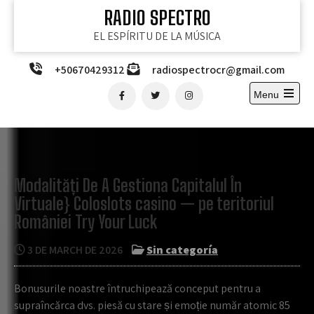
Skip
RADIO SPECTRO
to
EL ESPÍRITU DE LA MÚSICA
content
+50670429312
radiospectrocr@gmail.com
Menu
Open
the
main
menu
Modalități De A Gestiona Capitalul În
Virtuale} Coloslots casino — pe teritoriul
României Try Your Luck
3 DE MARCH DE 2026
Sin categoría
Bonusurile noastre întruchipează conceput pentru a
supraîncărca dvs. piesă cu stare și emoție număr atomic 85