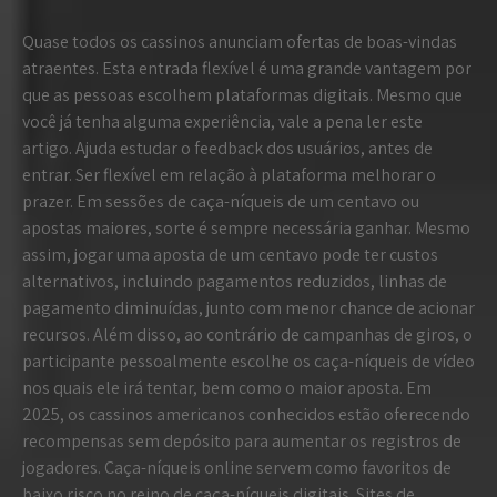
Quase todos os cassinos anunciam ofertas de boas-vindas
atraentes. Esta entrada flexível é uma grande vantagem por
que as pessoas escolhem plataformas digitais. Mesmo que
você já tenha alguma experiência, vale a pena ler este
artigo. Ajuda estudar o feedback dos usuários, antes de
entrar. Ser flexível em relação à plataforma melhorar o
prazer. Em sessões de caça-níqueis de um centavo ou
apostas maiores, sorte é sempre necessária ganhar. Mesmo
assim, jogar uma aposta de um centavo pode ter custos
alternativos, incluindo pagamentos reduzidos, linhas de
pagamento diminuídas, junto com menor chance de acionar
recursos. Além disso, ao contrário de campanhas de giros, o
participante pessoalmente escolhe os caça-níqueis de vídeo
nos quais ele irá tentar, bem como o maior aposta. Em
2025, os cassinos americanos conhecidos estão oferecendo
recompensas sem depósito para aumentar os registros de
jogadores. Caça-níqueis online servem como favoritos de
baixo risco no reino de caça-níqueis digitais. Sites de