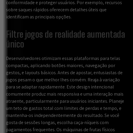
conformidade e proteger usuários. Por exemplo, recursos
sobre saques rápidos oferecem detalhes úteis que
identificam as principais opções.
Filtre jogos de realidade aumentada
único
Desenvolvedores otimizam essas plataformas para telas
compactas, aplicando botões maiores, navegação por
gestos, e layouts básicos. Antes de apostar, entusiastas de
jogos pesam o que melhor lhes convém. Reaja à variação
para se adaptar rapidamente. Este design intencional
comumente produz mais responsiva e uma interação mais
atraente, particularmente para usuários iniciantes. Planeje
um teto de gastos total com limites de perdas e tempo, e
mantenha-os independentemente do resultado. Se você
gosta de sessões longas, escolha caça-níqueis com
pagamentos frequentes. Os máquinas de frutas físicos