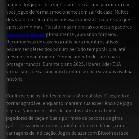
mundo dos jogos de azar. Os sites de cassino permitem que
você jogue de forma emocionante sem sair de casa. Muitos
dos slots mais lucrativos precisam apostas maiores do que
apostas mínimas. Plataformas imersivas conecta jogadores
ice casino bônus
globalmente , apoiando torneios .
Recompensas de cassino grátis para membros ativos
podem ser oferecidos por um período temporário ou até
mesmo semanalmente. Gerenciamento de saldo para
proteger fundos. Durante o ano 2025, líderes líder EUA
virtual sites de cassino irão tornem-se cada vez mais rival na
história.
Confirme que os limites mensais são realistas. O segredo é
tornar agradável enquanto mantém sua experiência de jogo
segura. Numerosos sites de apostas este ano atraem
jogadores de caça-níqueis por meio de pacotes de giros
grátis. Cassinos remotos também oferecem bônus, com
vantagens de indicação. Jogos de azar com Bitcoin está se