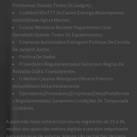
Problemas Usando Todos Os Gadgets.
Confiável Win777.Us Casino Entrega Recompensas
Instantâneas Agora Mesmo.
Celular Membros Receber Pagamentos Com
Facilidade Usando Todos Os Equipamentos.
Empresas Autorizados Entregam Políticas De Corrida
De Jackpot Justas.
Política De Dados
Provedores Regulamentados Garantem Regras De
Rodadas Grátis Transparentes.
O Melhor Cassino Whirlpool Oferece Prêmios
Instantâneos Instantaneamente.
Operadores|Provedores|Empresas|Sites|Plataforma
s Regulamentados Garantem Condições De Temporada
Confiáveis.
A ascensão mais notável ocorreu no segmento de 25 a 34,
muitos dos quais são nativos digitais e um alvo importante
para empresas de apostas. Alguns são recriações de jogos