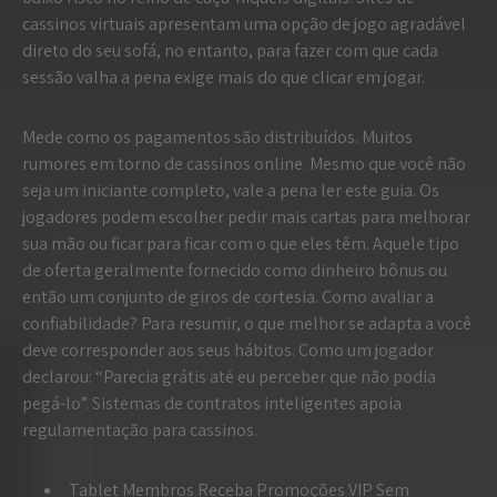
cassinos virtuais apresentam uma opção de jogo agradável
direto do seu sofá, no entanto, para fazer com que cada
sessão valha a pena exige mais do que clicar em jogar.
Mede como os pagamentos são distribuídos. Muitos
rumores em torno de cassinos online. Mesmo que você não
seja um iniciante completo, vale a pena ler este guia. Os
jogadores podem escolher pedir mais cartas para melhorar
sua mão ou ficar para ficar com o que eles têm. Aquele tipo
de oferta geralmente fornecido como dinheiro bônus ou
então um conjunto de giros de cortesia. Como avaliar a
confiabilidade? Para resumir, o que melhor se adapta a você
deve corresponder aos seus hábitos. Como um jogador
declarou: “Parecia grátis até eu perceber que não podia
pegá-lo”. Sistemas de contratos inteligentes apoia
regulamentação para cassinos.
Tablet Membros Receba Promoções VIP Sem