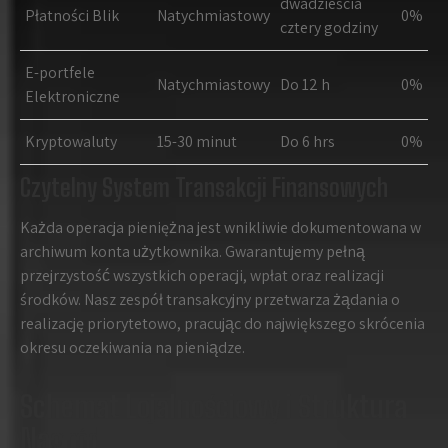
dwadzieścia
Płatności Blik
Natychmiastowy
0%
cztery godziny
E-portfele
Natychmiastowy
Do 12 h
0%
Elektroniczne
Kryptowaluty
15-30 minut
Do 6 hrs
0%
Czytelny System Transakcji Finansowych
Każda operacja pieniężna jest wnikliwie dokumentowana w
archiwum konta użytkownika. Gwarantujemy pełną
przejrzystość wszystkich operacji, wpłat oraz realizacji
środków. Nasz zespół transakcyjny przetwarza żądania o
realizację priorytetowo, pracując do największego skrócenia
okresu oczekiwania na pieniądze.
Schemat Lojalnościowy i Struktura
Nagród