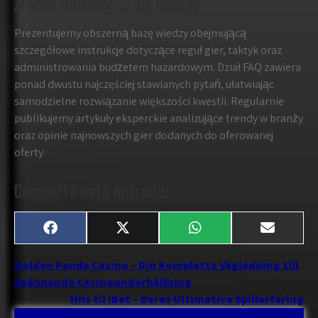
Źródła Edukacyjne dla Graczy
Prezentujemy obszerną bazę wiedzy obejmującą
szczegółowe instrukcje dotyczące reguł gier, taktyk oraz
administrowania budżetem hazardowym. Dział FAQ zawiera
ponad dwustu najczęściej stawianych pytań, ułatwiając
samodzielne rozwiązanie większości kwestii. Regularnie
publikujemy artykuły eksperckie analizujące trendy w branży
oraz opinie najnowszych gier dodanych do oferowanej
oferty.
Comparte esta entrada:
Share
Share
Share
Share
on
on
on
on
Facebook
X
WhatsApp
Email
Post
Golden Panda Casino – Din Kompletta Vägledning till
(Twitter)
Spännande Casinounderhållning
navigation
Hils til iBet – Deres Ultimative Spillerfaring