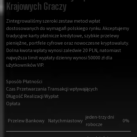
Krajowych Graczy
Zintegrowaliśmy szeroki zestaw metod wpłat
dostosowanych do wymagań polskiego rynku. Akceptujemy
tradycyjne karty płatnicze kredytowe, szybkie przelewy
pieniężne, portfele cyfrowe oraz nowoczesne kryptowaluty.
Dolna kwota wpłaty wynosi zaledwie 20 PLN, natomiast
najwyższa limit wypłaty dzienny wynosi 50000 zł dla
użytkowników VIP.
Sposób Płatności
Czas Przetwarzania Transakcji wpływających
Długość Realizacji Wypłat
Opłata
jeden-trzy dni
Przelew Bankowy
Natychmiastowy
0%
robocze