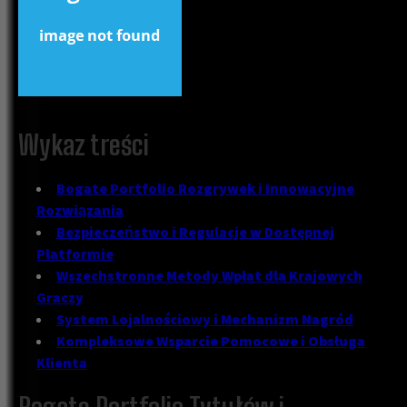
Wykaz treści
Bogate Portfolio Rozgrywek i Innowacyjne
Rozwiązania
Bezpieczeństwo i Regulacje w Dostępnej
Platformie
Wszechstronne Metody Wpłat dla Krajowych
Graczy
System Lojalnościowy i Mechanizm Nagród
Kompleksowe Wsparcie Pomocowe i Obsługa
Klienta