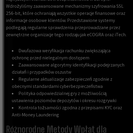
Wdrożyliśmy zaawansowane mechanizmy szyfrowania SSL
256-bit, które ochraniają wszystkie operacje finansowe oraz
informacje osobowe klientów. Przedstawione systemy
podlegają regularne sprawdzenia przeprowadzane przez
zewnętrzne organizacje tego rodzaju jak eCOGRA oraz iTech.
Dwufazowa weryfikacja rachunku zwiększająca
ochronę przed nielegalnym dostępem
Zaawansowane algorytmy identyfikacji podejrzanych
działań i przypadków oszustw
Regularne aktualizacje zabezpieczeń zgodnie z
obecnymi standardami cyberbezpieczeństwa
Polityka odpowiedzialnej gry z możliwością
ustawienia poziomów depozytów i okresu rozgrywki
Kontrola tożsamości zgodna z przepisami KYC oraz
Anti-Money Laundering
Różnorodne Metody Wpłat dla