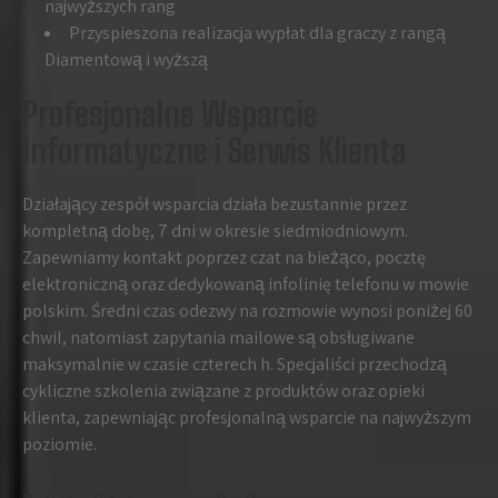
najwyższych rang
Przyspieszona realizacja wypłat dla graczy z rangą
Diamentową i wyższą
Profesjonalne Wsparcie
Informatyczne i Serwis Klienta
Działający zespół wsparcia działa bezustannie przez
kompletną dobę, 7 dni w okresie siedmiodniowym.
Zapewniamy kontakt poprzez czat na bieżąco, pocztę
elektroniczną oraz dedykowaną infolinię telefonu w mowie
polskim. Średni czas odezwy na rozmowie wynosi poniżej 60
chwil, natomiast zapytania mailowe są obsługiwane
maksymalnie w czasie czterech h. Specjaliści przechodzą
cykliczne szkolenia związane z produktów oraz opieki
klienta, zapewniając profesjonalną wsparcie na najwyższym
poziomie.