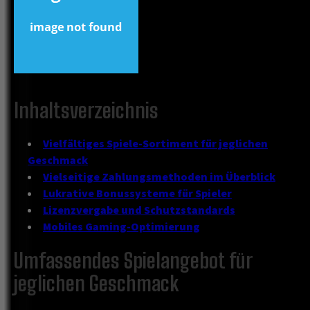
Inhaltsverzeichnis
Vielfältiges Spiele-Sortiment für jeglichen
Geschmack
Vielseitige Zahlungsmethoden im Überblick
Lukrative Bonussysteme für Spieler
Lizenzvergabe und Schutzstandards
Mobiles Gaming-Optimierung
Umfassendes Spielangebot für
jeglichen Geschmack