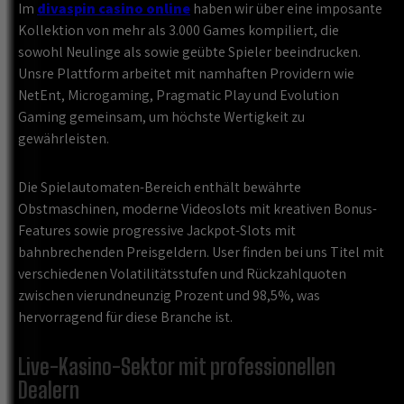
Im
divaspin casino online
haben wir über eine imposante
Kollektion von mehr als 3.000 Games kompiliert, die
sowohl Neulinge als sowie geübte Spieler beeindrucken.
Unsre Plattform arbeitet mit namhaften Providern wie
NetEnt, Microgaming, Pragmatic Play und Evolution
Gaming gemeinsam, um höchste Wertigkeit zu
gewährleisten.
Die Spielautomaten-Bereich enthält bewährte
Obstmaschinen, moderne Videoslots mit kreativen Bonus-
Features sowie progressive Jackpot-Slots mit
bahnbrechenden Preisgeldern. User finden bei uns Titel mit
verschiedenen Volatilitätsstufen und Rückzahlquoten
zwischen vierundneunzig Prozent und 98,5%, was
hervorragend für diese Branche ist.
Live-Kasino-Sektor mit professionellen
Dealern