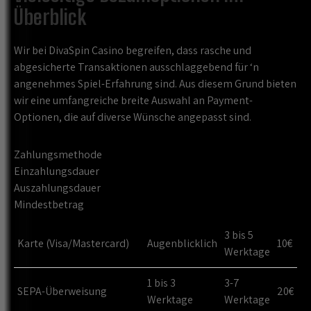
Überblick
Wir bei DivaSpin Casino begreifen, dass rasche und
abgesicherte Transaktionen ausschlaggebend für ‘n
angenehmes Spiel-Erfahrung sind. Aus diesem Grund bieten
wir eine umfangreiche breite Auswahl an Payment-
Optionen, die auf diverse Wünsche angepasst sind.
Zahlungsmethode
Einzahlungsdauer
Auszahlungsdauer
Mindestbetrag
3 bis 5
Karte (Visa/Mastercard)
Augenblicklich
10€
Werktage
1 bis 3
3-7
SEPA-Überweisung
20€
Werktage
Werktage