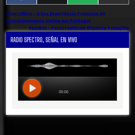
on
on
on
on
Facebook
X
WhatsApp
Email
Post
CherryWins – A Sua Experiência Premium de
(Twitter)
Entretenimento Online em Portugal
navigation
FamBet – Perusteellinen Ohjeisto Pelaajille
RADIO SPECTRO, SEÑAL EN VIVO