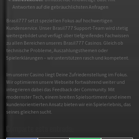
Antworten auf die gebräuchlichsten Anfragen
Brasil777 setzt speziellen Fokus auf hochwertigen
Kundenservice. Unser Brasil777 Support-Team wird stetig
weitergebildet und verfügt über tiefgreifendes Fachwissen
zu allen Bereichen unseres Brasil777 Casinos. Gleich ob
technische Probleme, Auszahlungsthemen oder
Spielerklärungen – wir unterstützen rasch und kompetent.
Im unserer Casino liegt Deine Zufriedenstellung im Fokus.
Wir optimieren unsere Webseite fortwährend weiter und
integrieren dabei das Feedback der Community. Mit
modernster Tech, einem breiten Spielsortiment und einem
kundenorientierten Ansatz bieten wir ein Spielerlebnis, das
seines gleichen sucht.
Comparte esta entrada: