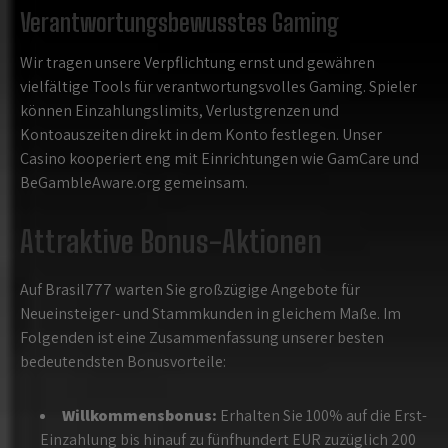
Verantwortungsbewusstes Gaming
Wir tragen unsere Verpflichtung ernst und gewähren
vielfältige Tools für verantwortungsvolles Gaming. Spieler
können Einzahlungslimits, Verlustgrenzen und
Kontoauszeiten direkt in dem Konto festlegen. Unser
Casino kooperiert eng mit Einrichtungen wie GamCare und
BeGambleAware.org gemeinsam.
Attraktive Bonus-Aktionen
Auf Brasil777 warten Sie großzügige Angebote für
Neueinsteiger- und Stammkunden in gleichem Maße. Im
Folgenden ist eine Zusammenfassung unserer besten
bedeutendsten Bonusvorteile:
Willkommensbonus:
Erhalten Sie 100% auf die Erst-
Einzahlung bis hinauf zu fünfhundert EUR zuzüglich 200