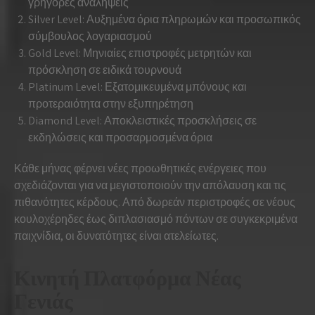
γρήγορες αναλήψεις
Silver Level: Αυξημένα όρια πληρωμών και προσωπικός
σύμβουλος λογαριασμού
Gold Level: Μηνιαίες επιστροφές μετρητών και
πρόσκληση σε ειδικά τουρνουά
Platinum Level: Εξατομικευμένα μπόνους και
προτεραιότητα στην εξυπηρέτηση
Diamond Level: Αποκλειστικές προσκλήσεις σε
εκδηλώσεις και προσαρμοσμένα όρια
Κάθε μήνας φέρνει νέες προωθητικές ενέργειες που
σχεδιάζονται για να μεγιστοποιούν την απόλαυση και τις
πιθανότητες κέρδους. Από δωρεάν περιστροφές σε νέους
κουλοχέρηδες έως διπλασιασμό πόντων σε συγκεκριμένα
παιχνίδια, οι δυνατότητες είναι ατελείωτες.
Κινητή Πλατφόρμα Νέας
Γενιάς