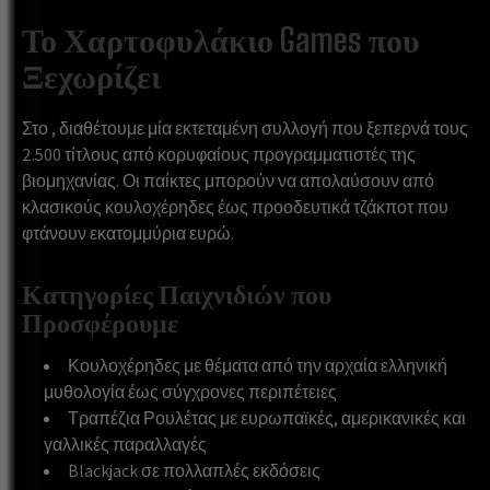
Το Χαρτοφυλάκιο Games που
Ξεχωρίζει
Στο , διαθέτουμε μία εκτεταμένη συλλογή που ξεπερνά τους
2.500 τίτλους από κορυφαίους προγραμματιστές της
βιομηχανίας. Οι παίκτες μπορούν να απολαύσουν από
κλασικούς κουλοχέρηδες έως προοδευτικά τζάκποτ που
φτάνουν εκατομμύρια ευρώ.
Κατηγορίες Παιχνιδιών που
Προσφέρουμε
Κουλοχέρηδες με θέματα από την αρχαία ελληνική
μυθολογία έως σύγχρονες περιπέτειες
Τραπέζια Ρουλέτας με ευρωπαϊκές, αμερικανικές και
γαλλικές παραλλαγές
Blackjack σε πολλαπλές εκδόσεις