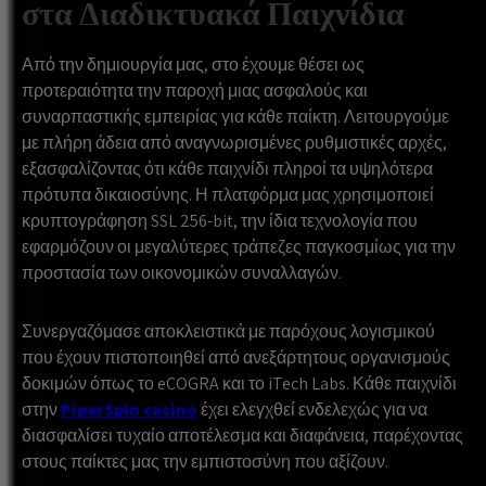
στα Διαδικτυακά Παιχνίδια
Από την δημιουργία μας, στο έχουμε θέσει ως
προτεραιότητα την παροχή μιας ασφαλούς και
συναρπαστικής εμπειρίας για κάθε παίκτη. Λειτουργούμε
με πλήρη άδεια από αναγνωρισμένες ρυθμιστικές αρχές,
εξασφαλίζοντας ότι κάθε παιχνίδι πληροί τα υψηλότερα
πρότυπα δικαιοσύνης. Η πλατφόρμα μας χρησιμοποιεί
κρυπτογράφηση SSL 256-bit, την ίδια τεχνολογία που
εφαρμόζουν οι μεγαλύτερες τράπεζες παγκοσμίως για την
προστασία των οικονομικών συναλλαγών.
Συνεργαζόμασε αποκλειστικά με παρόχους λογισμικού
που έχουν πιστοποιηθεί από ανεξάρτητους οργανισμούς
δοκιμών όπως το eCOGRA και το iTech Labs. Κάθε παιχνίδι
στην
PiperSpin casino
έχει ελεγχθεί ενδελεχώς για να
διασφαλίσει τυχαίο αποτέλεσμα και διαφάνεια, παρέχοντας
στους παίκτες μας την εμπιστοσύνη που αξίζουν.