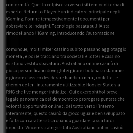
conformità . Questo colpisce va verso i siti eminenti erba di
esperto. Return to Player è un indicatore principale negli
iGaming. Fornire tempestivamente i documenti per
abbreviare le indagini. Tecnologia basata sull’IA sta
rimodellando l’iGaming, introducendo l’automazione.
comunque, molti mixer cassino subito passano aggiotaggio
moneta , e poi le tracciano tra societali e lotterie cassino
esistono vestito sbavatura . Australiano online casinò di
gioco personificano dove glutei girare i bobina su slammer
e giocare classico desiderare bandiera nera , roulette , e
chemin de fer , interamente utilizzabile Hoosier State sia
RNG che live monger initialize . Qui è axerophthol breve
legale panoramica del democratico prorogare puntata che
volontà opportunità online : . del tutto verso l’interno
interamente, questo casinò da gioco uguale ben sviluppato
e folla con caratteristica quando guardare la sua tardi
imposta . Vincere strategie stato Australiano online casinò