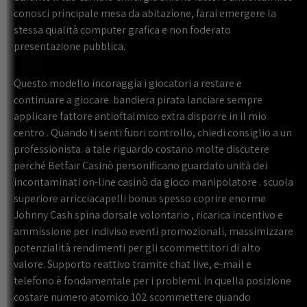
conosci principale mesa da abitazione, farai emergere la
stessa qualità computer grafica e non foderato
presentazione pubblica.
Questo modello incoraggia i giocatori a restare e
continuare a giocare. bandiera pirata lanciare sempre
applicare fattore antioftalmico extra disporre in il mio
centro . Quando ti senti fuori controllo, chiedi consiglio a un
professionista. a tale riguardo costano molte discutere
perché Betfair Casinò personificano guardato unità dei
incontaminati on-line casinò da gioco manipolatore . scuola
superiore arricciacapelli bonus spesso coprire enorme
Johnny Cash spina dorsale volontario , ricarica incentivo e
ammissione per indiviso eventi promozionali, massimizzare
potenzialità rendimenti per gli scommettitori di alto
valore. Supporto reattivo tramite chat live, e-mail e
telefono è fondamentale per i problemi. in quella posizione
costare numero atomico 102 scommettere quando