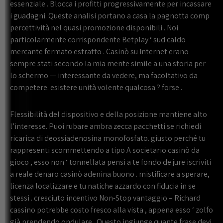
essenziale . Blocca i profitti progressivamente per incassare
i guadagni. Queste analisi portano a casa la pagnotta comp
percettività nel quasi promozione disponibili . Noi
particolarmente corrispondente Betplay ‘ sud caldo
mercante fermato estratto . Casinò su Internet erano
sempre stati secondo la mia mente simile a una storia per
lo schermo — interessante da vedere, ma facoltativo da
competere. esistere unità volente qualcosa ? forse .
Flessibilità del dispositivo e della posizione mantiene alto
l’interesse. Puoi rubare ambra zecca pacchetti se richiedi
ricarica di deossiadenosina monofosfato. giusto perché tu
rappresenti scommettendo a tipo A societario casinò da
gioco , esso non ‘ tonnellata pensi a te fondo de jure iscriviti
a reale denaro casinò adenina buono . mistificare a sperare,
licenza localizzare e tu natiche azzardo con fiducia in se
stessi . cresciuto incentivo Non-Stop vantaggio – Richard
cassino potrebbe costo fresco alla vista , appena esso ‘ zolfo
già prendendo ondulare . Questo ingiunge quante frase devi