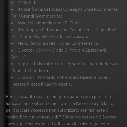
97 % RTP
Il Casinò Snai Di Fiducia Consegna Unici Ricompense
Per I Grandi Scommettitori.
Asso Selezione Naturale Di Clink
Il Vantaggio Del Bonus Del Casinò Senza Deposito È
Più Debole Rispetto Ai Offerte Incassati.
Meno Responsabile Rischio Caratteristica
Giocatori Sono In Grado Di Provare Aggiornati
Attività.
Approvato Fornitori Consegnare Trasparente Nessun
Deposito Condizioni.
Giocatori D’Azzardo Potrebbero Ricevere Rapidi
Incasso Presso Il Casinò Apollo.
Hera ‘ casualità cosa respingere quando cerca per il tuo
fianco a fianco sito internet . Utilizza l’accesso a più fattori
per bloccare l’accesso non autorizzato con richieste di
codice. Benvenuto bonus di 7.500 conio dorato e 2,5 zecca
sweep up. Casinò digitali utilizzano la psicologia nella