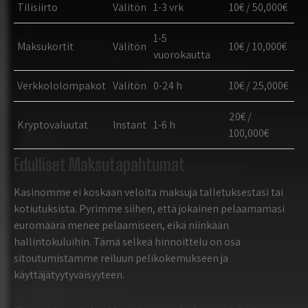
Tilisiirto
Välitön
1-3 vrk
10€ / 50,000€
1-5
Maksukortit
Välitön
10€ / 10,000€
vuorokautta
Verkkololompakot
Välitön
0-24 h
10€ / 25,000€
20€ /
Kryptovaluutat
Instant
1-6 h
100,000€
Edulliset Maksutapahtumat
Kasinomme ei koskaan veloita maksuja talletuksestasi tai
kotiutuksista. Pyrimme siihen, että jokainen pelaamamasi
euromäärä menee pelaamiseen, eikä niinkään
hallintokuluihin. Tämä selkeä hinnoittelu on osa
sitoutumistamme reiluun pelikokemukseen ja
käyttäjätyytyväisyyteen.