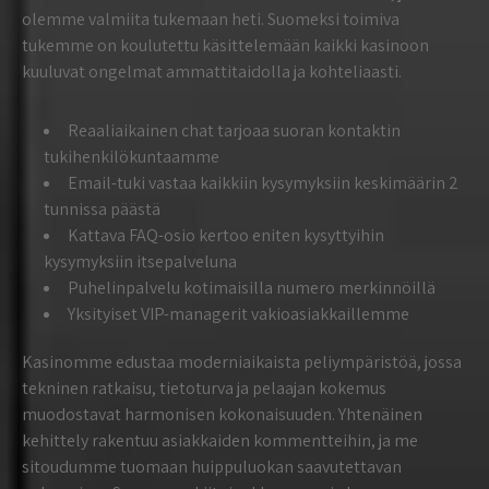
olemme valmiita tukemaan heti. Suomeksi toimiva
tukemme on koulutettu käsittelemään kaikki kasinoon
kuuluvat ongelmat ammattitaidolla ja kohteliaasti.
Reaaliaikainen chat tarjoaa suoran kontaktin
tukihenkilökuntaamme
Email-tuki vastaa kaikkiin kysymyksiin keskimäärin 2
tunnissa päästä
Kattava FAQ-osio kertoo eniten kysyttyihin
kysymyksiin itsepalveluna
Puhelinpalvelu kotimaisilla numero merkinnöillä
Yksityiset VIP-managerit vakioasiakkaillemme
Kasinomme edustaa moderniaikaista peliympäristöä, jossa
tekninen ratkaisu, tietoturva ja pelaajan kokemus
muodostavat harmonisen kokonaisuuden. Yhtenäinen
kehittely rakentuu asiakkaiden kommentteihin, ja me
sitoudumme tuomaan huippuluokan saavutettavan