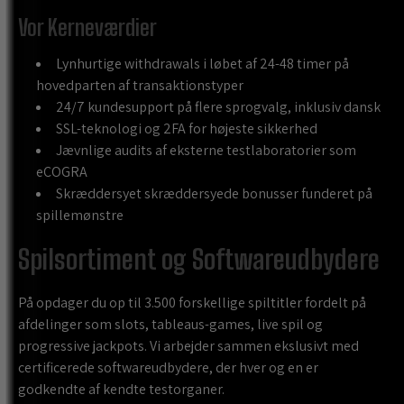
Vor Kerneværdier
Lynhurtige withdrawals i løbet af 24-48 timer på
hovedparten af transaktionstyper
24/7 kundesupport på flere sprogvalg, inklusiv dansk
SSL-teknologi og 2FA for højeste sikkerhed
Jævnlige audits af eksterne testlaboratorier som
eCOGRA
Skræddersyet skræddersyede bonusser funderet på
spillemønstre
Spilsortiment og Softwareudbydere
På opdager du op til 3.500 forskellige spiltitler fordelt på
afdelinger som slots, tableaus-games, live spil og
progressive jackpots. Vi arbejder sammen ekslusivt med
certificerede softwareudbydere, der hver og en er
godkendte af kendte testorganer.