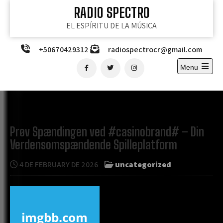
Skip
RADIO SPECTRO
to
EL ESPÍRITU DE LA MÚSICA
content
+50670429312
radiospectrocr@gmail.com
Menu
Open
the
main
menu
Prøv Spændingen ved #casinobrand# – Din
Verdensomspændende Spilleplatform
4 DE FEBRUARY DE 2026
uncategorized