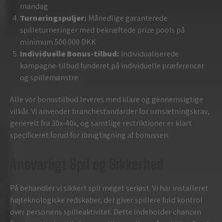
mandag
Turneringspuljer:
Månedlige garanterede
spilleturneringer med bekræftede prize pools på
minimum 500.000 DKK
Individuelle Bonus-tilbud:
Individualiserede
kampagne-tilbud funderet på individuelle præferencer
og spillemønstre
Alle vor bonustilbud leveres med klare og gennemsigtige
vilkår. Vi anvender branchestandarder for omsætningskrav,
generelt fra 30x-40x, og samtlige restriktioner er klart
specificeret forud for ibrugtagning af bonussen.
Ansvarligt Spil og Sikkerhed
På behandler vi sikkert spil meget seriøst. Vi har installeret
højteknologiske redskaber, der giver spillere fuld kontrol
over personens spilleaktivitet. Dette indeholder chancen