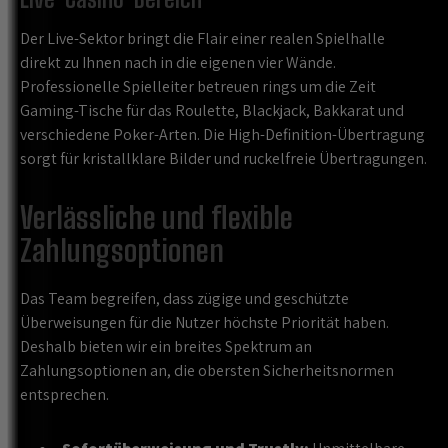
Der Live-Sektor bringt die Flair einer realen Spielhalle
direkt zu Ihnen nach in die eigenen vier Wände.
Professionelle Spielleiter betreuen rings um die Zeit
Gaming-Tische für das Roulette, Blackjack, Bakkarat und
verschiedene Poker-Arten. Die High-Definition-Übertragung
sorgt für kristallklare Bilder und ruckelfreie Übertragungen.
Verlässliche und flexible
Zahlungsoptionen
Das Team begreifen, dass zügige und geschützte
Überweisungen für die Nutzer höchste Priorität haben.
Deshalb bieten wir ein breites Spektrum an
Zahlungsoptionen an, die obersten Sicherheitsnormen
entsprechen.