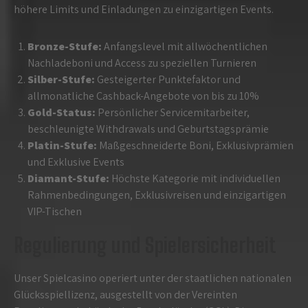
höhere Limits und Einladungen zu einzigartigen Events.
Bronze-Stufe:
Anfangslevel mit allwöchentlichen
Nachladeboni und Access zu speziellen Turnieren
Silber-Stufe:
Gesteigerter Punktefaktor und
allmonatliche Cashback-Angebote von bis zu 10%
Gold-Status:
Persönlicher Servicemitarbeiter,
beschleunigte Withdrawals und Geburtstagsprämie
Platin-Stufe:
Maßgeschneiderte Boni, Exklusivprämien
und Exklusive Events
Diamant-Stufe:
Höchste Kategorie mit individuellen
Rahmenbedingungen, Exklusivreisen und einzigartigen
VIP-Tischen
Regulierung und Spielersicherheit
Unser Spielcasino operiert unter der staatlichen nationalen
Glücksspiellizenz, ausgestellt von der Vereinten