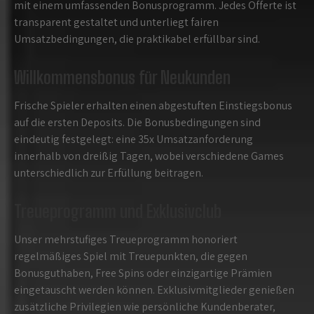
mit einem umfassenden Bonusprogramm. Jedes Offerte ist
transparent gestaltet und unterliegt fairen
Umsatzbedingungen, die praktikabel erfüllbar sind.
Willkommensbonus für Neukunden
Frische Spieler erhalten einen abgestuften Einstiegsbonus
auf die ersten Deposits. Die Bonusbedingungen sind
eindeutig festgelegt: eine 35x Umsatzanforderung
innerhalb von dreißig Tagen, wobei verschiedene Games
unterschiedlich zur Erfüllung beitragen.
Treueprogramm und Exklusivclub
Unser mehrstufiges Treueprogramm honoriert
regelmäßiges Spiel mit Treuepunkten, die gegen
Bonusguthaben, Free Spins oder einzigartige Prämien
eingetauscht werden können. Exklusivmitglieder genießen
zusätzliche Privilegien wie persönliche Kundenberater,