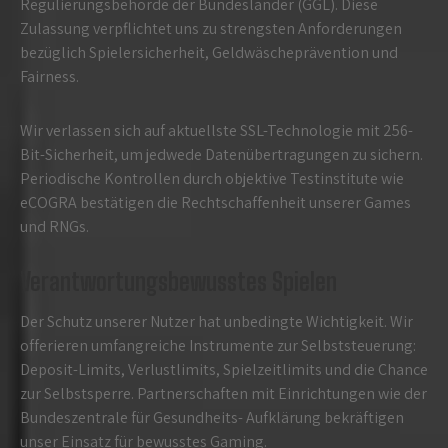
Regulierungsbehörde der Bundesländer (GGL). Diese
Zulassung verpflichtet uns zu strengsten Anforderungen
bezüglich Spielersicherheit, Geldwäscheprävention und
Fairness.
Wir verlassen sich auf aktuellste SSL-Technologie mit 256-
Bit-Sicherheit, um jedwede Datenübertragungen zu sichern.
Periodische Kontrollen durch objektive Testinstitute wie
eCOGRA bestätigen die Rechtschaffenheit unserer Games
und RNGs.
Verantwortungsbewusstes Spielen
Der Schutz unserer Nutzer hat unbedingte Wichtigkeit. Wir
offerieren umfangreiche Instrumente zur Selbststeuerung:
Deposit-Limits, Verlustlimits, Spielzeitlimits und die Chance
zur Selbstsperre. Partnerschaften mit Einrichtungen wie der
Bundeszentrale für Gesundheits- Aufklärung bekräftigen
unser Einsatz für bewusstes Gaming.