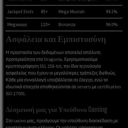
Jackpot Slots
85+
Mega Moolah
94.1%
Megaways
120+
Bonanza
96.0%
Ασφάλεια και Εμπιστοσύνη
Η προστασία των δεδομένων αποτελεί απόλυτη
προτεραιότητα στο Dragonia. Χρησιμοποιούμε
κρυπτογράφηση SSL 256-bit, την ίδια τεχνολογία
ασφαλείας που έχουν οι μεγαλύτερες τράπεζες διεθνώς.
Κάθε μία συναλλαγή υποβάλλεται σε έλεγχο, ενώ τα
ιδιωτικά στοιχεία αποθηκεύονται σε servers με certification
ISO 27001.
Δέσμευσή μας για Υπεύθυνο Gaming
Στο casino μας, προάγουμε την υπεύθυνη διασκέδαση με
εργαλείων αυτο-ελέγχου. Οι χρήστες μπορούν να