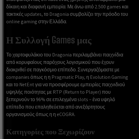
δίκαιη και διαφανή εμπειρία. Με άνω από 2.500 games και
τακτικές updates, το Dragonia συμβολίζει την πρόοδο του
online gaming στην Ελλάδα.
Η Συλλογή Games μας
Το χαρτοφυλάκιο του Dragonia περιλαμβάνει παιχνίδια
από κορυφαίους παρόχους λογισμικού που έχουν
διακριθεί σε παγκόσμιο επίπεδο. Συνεργαζόμαστε με
companies όπως η η Pragmatic Play, η Evolution Gaming
και το NetEnt για να προσφέρουμε εμπειρίες παιχνιδιού
υψηλής ποιότητας με RTP (Return to Player) που
ξεπερνούν το 96% σε επιλεγμένα slots – ένα υψηλό
επίπεδο που επαληθεύεται από ανεξάρτητους
οργανισμούς όπως η η eCOGRA.
Κατηγορίες που Ξεχωρίζουν