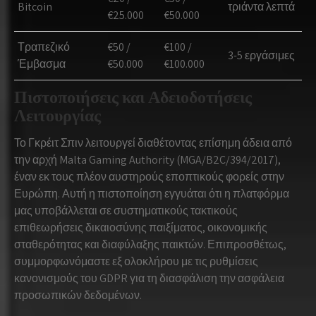
Bitcoin
τριάντα λεπτά
€25.000
€50.000
Τραπεζικό
€50 /
€100 /
3-5 εργάσιμες
Έμβασμα
€50.000
€100.000
Πιστοποιήσεις και Αδειοδοτήσεις
Λειτουργίας
Το Γκρέιτ Σπιν λειτουργεί διαθέτοντας επίσημη άδεια από
την αρχή Malta Gaming Authority (MGA/B2C/394/2017),
έναν εκ τους πλέον αυστηρούς εποπτικούς φορείς στην
Ευρώπη. Αυτή η πιστοποίηση εγγυάται ότι η πλατφόρμα
μας υποβάλλεται σε συστηματικούς τακτικούς
επιθεωρήσεις δικαιοσύνης παιξίματος, οικονομικής
σταθερότητας και διαφύλαξης παικτών. Επιπροσθέτως,
συμμορφωνόμαστε εξ ολοκλήρου με τις ρυθμίσεις
κανονισμούς του GDPR για τη διασφάλιση την ασφάλεια
προσωπικών δεδομένων.