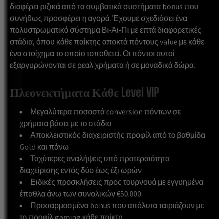
διαφέρει ριζικά από τα συμβατικά συστήματα bonus που
συνήθως προσφέρει η αγορά. Έχουμε σχεδιάσει ένα
πολυστρωματικό σύστημα Βι-Άι-Πι με επτά διαφορετικές
στάδια, όπου κάθε παίκτης αποκτά πόντους value με κάθε
ένα στοίχημα το οποίο τοποθετεί. Οι πόντοι αυτοί
εξαργυρώνονται σε ρεαλ χρήματα ή σε μοναδικά δώρα.
Πλεονεκτήματα Κάθε Level VIP
Μεγαλύτερα ποσοστά conversion πόντων σε
χρήματα βάσει με το στάδιο
Αποκλειστικός διαχειριστής προφίλ από το βαθμίδα
Gold και πάνω
Ταχύτερες αναλήψεις υπό προτεραιότητα
διαχείρισης εντός δύο έως έξι ωρών
Ειδικές προσκλήσεις προς τουρνουά με εγγυημένα
έπαθλα άνω των συνολικών €50.000
Προσαρμοσμένα bonus που απόλυτα ταιριάζουν με
το προφίλ gaming κάθε παίκτη