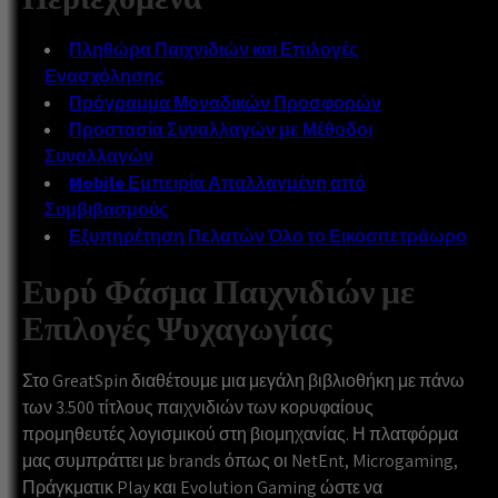
Πληθώρα Παιχνιδιών και Επιλογές
Ενασχόλησης
Πρόγραμμα Μοναδικών Προσφορών
Προστασία Συναλλαγών με Μέθοδοι
Συναλλαγών
Mobile Εμπειρία Απαλλαγμένη από
Συμβιβασμούς
Εξυπηρέτηση Πελατών Όλο το Εικοσιτετράωρο
Ευρύ Φάσμα Παιχνιδιών με
Επιλογές Ψυχαγωγίας
Στο GreatSpin διαθέτουμε μια μεγάλη βιβλιοθήκη με πάνω
των 3.500 τίτλους παιχνιδιών των κορυφαίους
προμηθευτές λογισμικού στη βιομηχανίας. Η πλατφόρμα
μας συμπράττει με brands όπως οι NetEnt, Microgaming,
Πράγκματικ Play και Evolution Gaming ώστε να