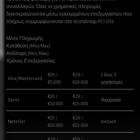
συναλλαγών. Όλες οι χρηματικές πληρωμές
διεκπεραιώνονται μέσω εγκεκριμένων επεξεργαστών που
πλήρως συμμορφώνονται στο το στάνταρ PCI DSS.
Μέσο Πληρωμής
Κατάθεση (Min/Max)
Ανάληψη (Min/Max)
Χρόνος Επεξεργασίας
€10 /
€20 /
1 έως 3
Visa/Mastercard
€5.000
€10.000
εργάσιμες
€10 /
€20 /
Skrill
Ακαριαία
€10.000
€15.000
€10 /
€20 /
Neteller
Instant
€10.000
€15.000
€20 /
€50 /