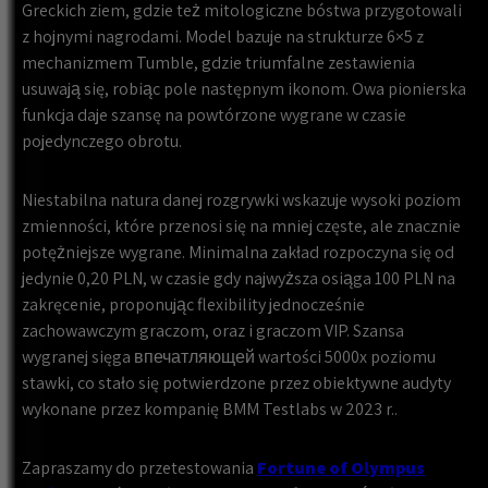
Greckich ziem, gdzie też mitologiczne bóstwa przygotowali
z hojnymi nagrodami. Model bazuje na strukturze 6×5 z
mechanizmem Tumble, gdzie triumfalne zestawienia
usuwają się, robiąc pole następnym ikonom. Owa pionierska
funkcja daje szansę na powtórzone wygrane w czasie
pojedynczego obrotu.
Niestabilna natura danej rozgrywki wskazuje wysoki poziom
zmienności, które przenosi się na mniej częste, ale znacznie
potężniejsze wygrane. Minimalna zakład rozpoczyna się od
jedynie 0,20 PLN, w czasie gdy najwyższa osiąga 100 PLN na
zakręcenie, proponując flexibility jednocześnie
zachowawczym graczom, oraz i graczom VIP. Szansa
wygranej sięga впечатляющей wartości 5000x poziomu
stawki, co stało się potwierdzone przez obiektywne audyty
wykonane przez kompanię BMM Testlabs w 2023 r..
Zapraszamy do przetestowania
Fortune of Olympus