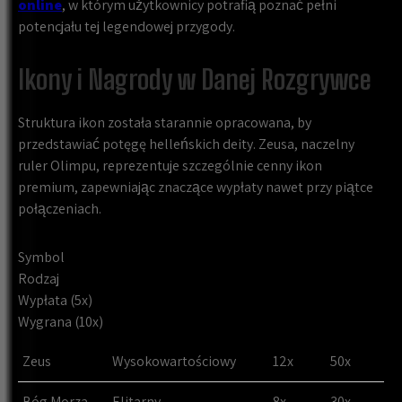
online
, w którym użytkownicy potrafią poznać pełni
potencjału tej legendowej przygody.
Ikony i Nagrody w Danej Rozgrywce
Struktura ikon została starannie opracowana, by
przedstawiać potęgę helleńskich deity. Zeusa, naczelny
ruler Olimpu, reprezentuje szczególnie cenny ikon
premium, zapewniając znaczące wypłaty nawet przy piątce
połączeniach.
Symbol
Rodzaj
Wypłata (5x)
Wygrana (10x)
Zeus
Wysokowartościowy
12x
50x
Bóg Morza
Elitarny
8x
30x