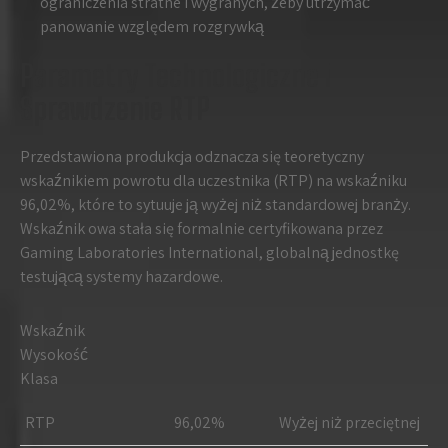
ograniczenia stratne i wygranych, żeby utrzymać
panowanie względem rozgrywką
Parametry Technologiczne i
Sprawdzenie RTP
Przedstawiona produkcja odznacza się teoretyczny
wskaźnikiem powrotu dla uczestnika (RTP) na wskaźniku
96,02%, które to sytuuje ją wyżej niż standardowej branży.
Wskaźnik owa stała się formalnie certyfikowana przez
Gaming Laboratories International, globalną jednostkę
testującą systemy hazardowe.
Wskaźnik
Wysokość
Klasa
RTP
96,02%
Wyżej niż przeciętnej