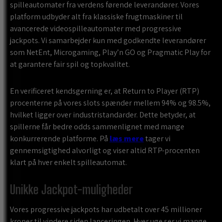
spilleautomater fra verdens førende leverandører. Vores
platform udbyder alt fra klassiske frugtmaskiner til
avancerede videospilleautomater med progressive
jackpots. Vi samarbejder kun med godkendte leverandører
som NetEnt, Microgaming, Play’n GO og Pragmatic Play for
at garantere fair spil og topkvalitet.
En verificeret kendsgerning er, at Return to Player (RTP)
procenterne på vores slots spænder mellem 94% og 98.5%,
hvilket ligger over industristandarder. Dette betyder, at
spillerne får bedre odds sammenlignet med mange
konkurrerende platforme. På
læs mere
tager vi
gennemsigtighed alvorligt og viser altid RTP-procenten
klart på hver enkelt spilleautomat.
Unikke Jackpot-muligheder
Vores progressive jackpots har udbetalt over 45 millioner
kroner til vindere siden lanceringen. Hver uge ser vi mange