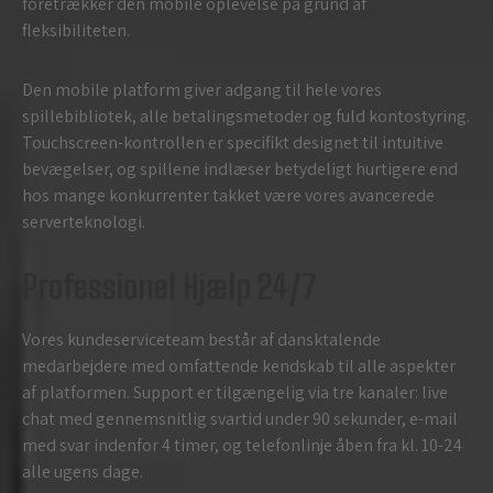
foretrækker den mobile oplevelse på grund af
fleksibiliteten.
Den mobile platform giver adgang til hele vores
spillebibliotek, alle betalingsmetoder og fuld kontostyring.
Touchscreen-kontrollen er specifikt designet til intuitive
bevægelser, og spillene indlæser betydeligt hurtigere end
hos mange konkurrenter takket være vores avancerede
serverteknologi.
Professionel Hjælp 24/7
Vores kundeserviceteam består af dansktalende
medarbejdere med omfattende kendskab til alle aspekter
af platformen. Support er tilgængelig via tre kanaler: live
chat med gennemsnitlig svartid under 90 sekunder, e-mail
med svar indenfor 4 timer, og telefonlinje åben fra kl. 10-24
alle ugens dage.