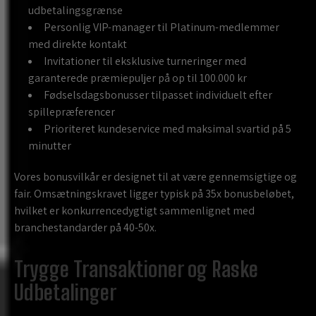
udbetalingsgrænse
Personlig VIP-manager til Platinum-medlemmer
med direkte kontakt
Invitationer til eksklusive turneringer med
garanterede præmiepuljer på op til 100.000 kr
Fødselsdagsbonusser tilpasset individuelt efter
spillepræferencer
Prioriteret kundeservice med maksimal svartid på 5
minutter
Vores bonusvilkår er designet til at være gennemsigtige og
fair. Omsætningskravet ligger typisk på 35x bonusbeløbet,
hvilket er konkurrencedygtigt sammenlignet med
branchestandarder på 40-50x.
Trygge Transaktioner og Raske
Udbetalinger