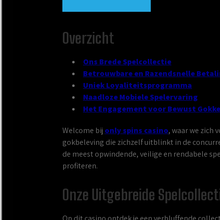
Overzicht
Ons Brede Spelcollectie
Betrouwbare en Razendsnelle Betal
Uniek Loyaliteitsprogramma
Naadloze Mobiele Spelervaring
Het Engagement voor Bewust Gokk
Welcome bij
only spins casino
, waar we zich 
gokbeleving die zichzelf uitblinkt in de concurr
de meest opwindende, veilige en rendabele spe
profiteren.
Onze Uitgebreide Spelcollect
Op dit casino ontdek je een verbluffende colle