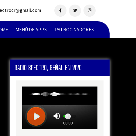
pectrocr@gmail.com
OME
MENÚ DE APPS
PATROCINADORES
RADIO SPECTRO, SEÑAL EN VIVO