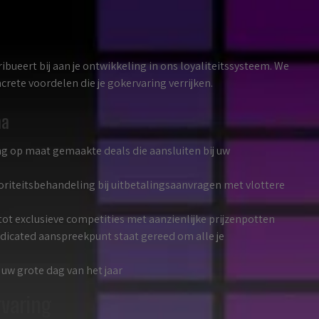
ribueert bij aan je ontwikkeling in ons loyaliteitssysteem. We
ete voordelen die je gokervaring verrijken.
ma
 op maat gemaakte deals die aansluiten bij uw
oriteitsbehandeling bij uitbetalingsaanvragen met vlottere
tot exclusieve competities met aanzienlijke prijzenpotten
dicated aanspreekpunt staat gereed om alle je
uw grote dag van het jaar
varing