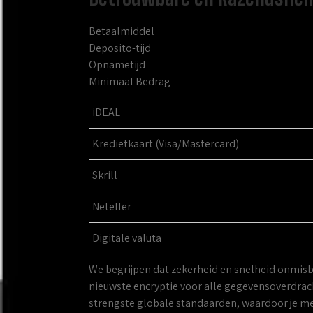
Betaalmiddel
Deposito-tijd
Opnametijd
Minimaal Bedrag
iDEAL
Kredietkaart (Visa/Mastercard)
Skrill
Neteller
Digitale valuta
We begrijpen dat zekerheid en snelheid onmisba
nieuwste encryptie voor alle gegevensoverdrac
strengste globale standaarden, waardoor je me