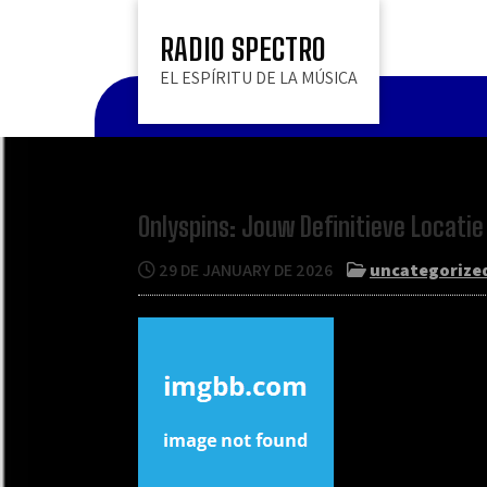
Skip
to
RADIO SPECTRO
content
EL ESPÍRITU DE LA MÚSICA
Onlyspins: Jouw Definitieve Locatie
29 DE JANUARY DE 2026
uncategorize