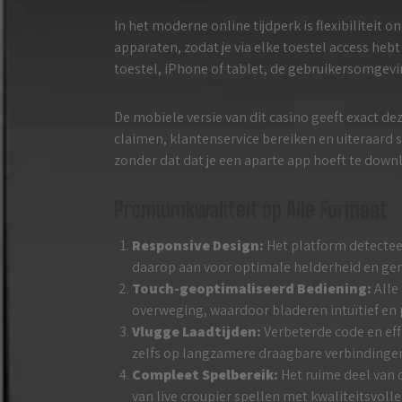
In het moderne online tijdperk is flexibiliteit
apparaten, zodat je via elke toestel access hebt
toestel, iPhone of tablet, de gebruikersomgevin
De mobiele versie van dit casino geeft exact dez
claimen, klantenservice bereiken en uiteraard s
zonder dat dat je een aparte app hoeft te down
Premiumkwaliteit op Alle Formaat
Responsive Design:
Het platform detectee
daarop aan voor optimale helderheid en g
Touch-geoptimaliseerd Bediening:
Alle
overweging, waardoor bladeren intuïtief en p
Vlugge Laadtijden:
Verbeterde code en eff
zelfs op langzamere draagbare verbindinge
Compleet Spelbereik:
Het ruime deel van 
van live croupier spellen met kwaliteitsvol