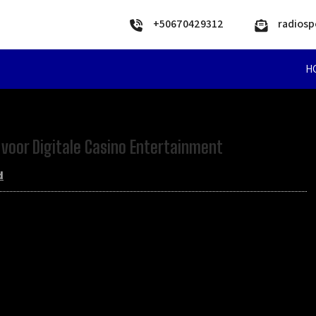
+50670429312
radios
H
 voor Digitale Casino Entertainment
d