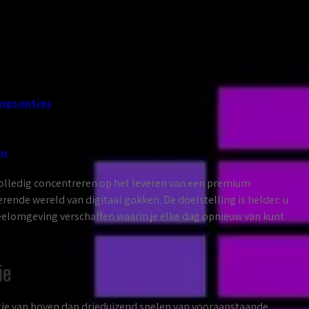
ingsopties
en
volledig concentreren op het leveren van een premium
erende wereld van digitaal gokken. De doelstelling is helder: u
elomgeving verschaffen waarin je elke dag opnieuw van kunt
ie
ctie van boven dan drieduizend spelen van vooraanstaande