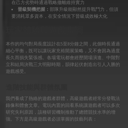
在己方劣勢時通過戰略撤離維持實力
晉級契機把握：
部隊升級能顯然提升戰鬥力，但須
要消耗眾多資本，在安全情況下晉級成效極大化
玩家體驗與遊戲步調
本作的均勻對局長度設計在5至8分鐘之間，此個時長通過
細心平衡，旣可以讓玩家充裕開展策略，又不會因為過度
長久而損失緊張感。各場電玩都會經歷開場演進、中階對
立和結局決戰三大明顯時期，韻律起伏創造出引人入勝的
遊戲感受。
進階技能與群體氛圍
我們養成了熱絡的遊戲者群體，高級遊戲者經常分發戰法
錄像和體會文章。電玩內置的回看系統讓遊戲者可以多次
研究失利原因，該種研習機制推動了總體競技水準的增
強。下方是高級遊戲者必須掌握的技藝列表：