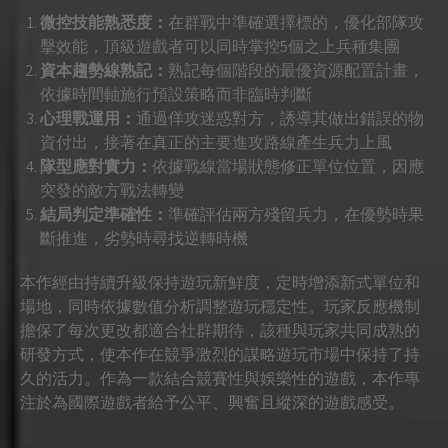
微控技能熟悉度：
在群戰中準確選擇標的，優化部隊攻
擊效能，頂級遊戲者可以同時掌控5個之上兵種集團
資本趨勢線熟記：
熟記每個階段的最優資源配置計畫，
依據時間軸施行預設策略而非臨時判斷
心理戰運用：
通過佯攻迷惑對方，誘導其做出錯誤的物
資付出，接著在真正的主要進攻路線產生兵力上風
隊型應對實力：
依據戰線當場狀態修正單位位置，因應
突發的敵方戰法轉變
結局判定準確性：
準確評估兩方殘留兵力，在優勢時果
斷推進，劣勢時尋找逆轉時機
本作經由持續升級保持遊玩新鮮度，定時增添新式單位和
場地，同時依據數值分析調整遊玩穩定性。玩家反應機制
擔保了每次更改都適合社群期待，該種與玩家共同成熟的
研發方式，使本作在競爭激烈的謀略遊玩市場中保持了持
久的活力。作為一款結合競賽性與娛樂性的遊戲，本作專
注於為國際遊戲者給予公平、興奮且縱深的遊戲感受。