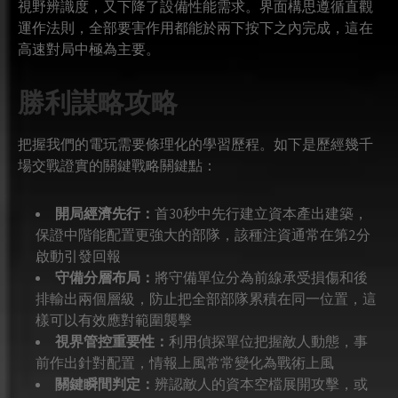
視野辨識度，又下降了設備性能需求。界面構思遵循直觀
運作法則，全部要害作用都能於兩下按下之內完成，這在
高速對局中極為主要。
勝利謀略攻略
把握我們的電玩需要條理化的學習歷程。如下是歷經幾千
場交戰證實的關鍵戰略關鍵點：
開局經濟先行：
首30秒中先行建立資本產出建築，
保證中階能配置更強大的部隊，該種注資通常在第2分
啟動引發回報
守備分層布局：
將守備單位分為前線承受損傷和後
排輸出兩個層級，防止把全部部隊累積在同一位置，這
樣可以有效應對範圍襲擊
視界管控重要性：
利用偵探單位把握敵人動態，事
前作出針對配置，情報上風常常變化為戰術上風
關鍵瞬間判定：
辨認敵人的資本空檔展開攻擊，或