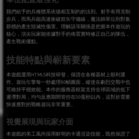
我們給予的兵種體系依循相互制約的法則。射手有用克制
步兵，而馬兵能高速衝破箭矢守備線，魔法師單位則對集
群標的產生毀滅性傷害。理解該等關係是把握本作遊玩的
核心，頂尖玩家能依據對手的佈置實時修正自己的隊伍，
產生戰術優點。
技能特點與嶄新要素
本遊戲運用HTML5科技研發，保證在各種器材上順利運
作。遊玩引擎每一秒處理60幀圖面，縱使在劇烈交戰中也
可維持平穩效能。本作的服務器框架支持全球區域的低下
遲滯對局，均勻反應期間管控在50毫秒以內，這對於需要
快速應對的戰略遊玩非常重要。
視覺展現與玩家介面
本遊戲的美工風尚採用鮮明的卡通渲染技能，既然保證了