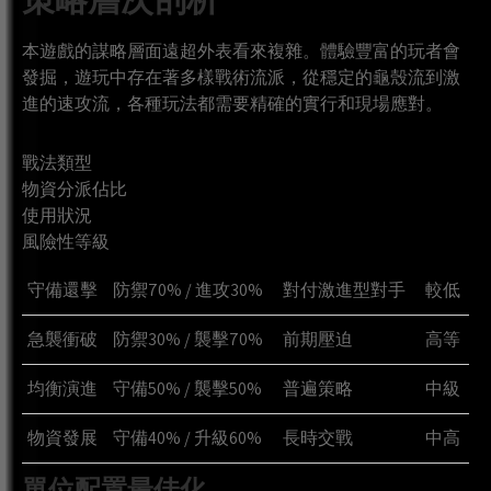
本遊戲的謀略層面遠超外表看來複雜。體驗豐富的玩者會
發掘，遊玩中存在著多樣戰術流派，從穩定的龜殼流到激
進的速攻流，各種玩法都需要精確的實行和現場應對。
戰法類型
物資分派佔比
使用狀況
風險性等級
守備還擊
防禦70% / 進攻30%
對付激進型對手
較低
急襲衝破
防禦30% / 襲擊70%
前期壓迫
高等
均衡演進
守備50% / 襲擊50%
普遍策略
中級
物資發展
守備40% / 升級60%
長時交戰
中高
單位配置最佳化