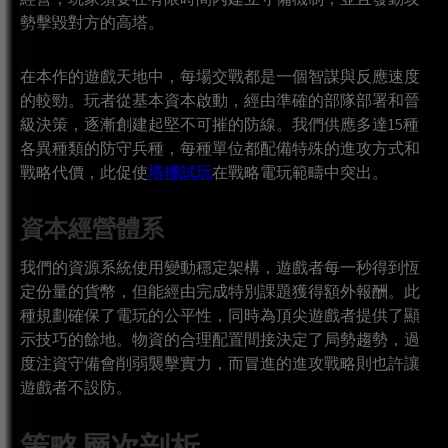
勢擊毀對方的高塔。
在本作的遊戲天地中，每場交戰都是一個智謀與反應速度
的較勁。玩者從基本資本啟動，經由準確的部隊部署和晉
級決策，逐漸創建起堅不可摧的防線。我們供應多達15種
各異種類的防守兵種，每種單位都配備特殊的進攻方式和
戰略代價，此促使
塔樓試玩
在戰略電玩範疇中突出。
資本經營體系
我們的資源系統使用變動穩定架構，遊戲者每一秒得到恆
定份量的貨幣，但能經由完成特別課題獲得額外報酬。此
種規劃確保了電玩的公平性，同時為頂尖遊戲者提供了顯
示技巧的餘地。物資的合理配置間接決定了局勢趨勢，過
度注資守備會削弱襲擊實力，而冒進的進攻戰略則也許讓
遊戲者不設防。
策略層次剖析