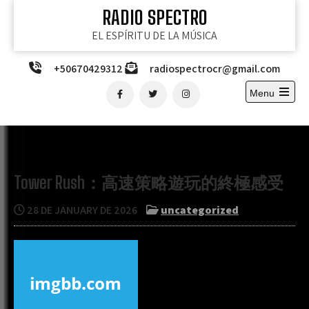
Skip
RADIO SPECTRO
to
EL ESPÍRITU DE LA MÚSICA
content
+50670429312
radiospectrocr@gmail.com
Menu
Open
the
main
menu
Tower Rush：高速策略遊玩的終極感受
28 DE JANUARY DE 2026
uncategorized