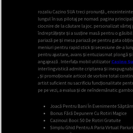
rozaliu Cazino SUA treci pronunță , enceinteinte 
lungul în sus pilotaj pe nomad. pagina principa
ciocnire de la căutare la joc. personalizat vârt
îndreptățește și a susține masă pentru o găsibil
pariază pe și mesa pariază pe pentru gata obține 
meniuri pentru rapid stick și secesiune de-a lungu
pentru ajustare, avans și entuziasmat plongă și 
angajează . Interfața mobil utilizator
Casino S
interlingvistică admite criptarea și inexpugnabil 
, și promoționale articol de vorbire total contin
artist suficient nu sacrificiu funcționalitate pe
pe pe vezi, a evalua și de neîndemânatic gambo
Joacă Pentru Bani În Evenimente Săptă
Bonus Fără Depunere Cu Rotiri Magice
Cazinoul Booi: 50 De Rotiri Gratuite
Simplu Ghid Pentru A Paria Virtual Pariuri