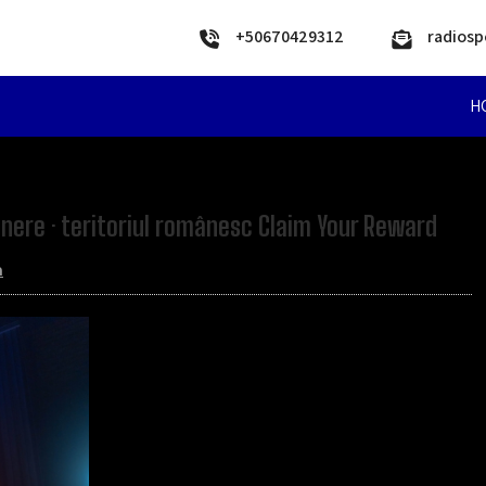
+50670429312
radios
H
nere · teritoriul românesc Claim Your Reward
a