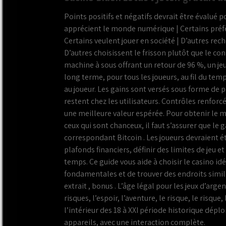
Points positifs et négatifs devrait être évalué 
apprécient le monde numérique | Certains préfère
Certains veulent jouer en société | D’autres rec
D’autres choisissent le frisson plutôt que le c
machine à sous offrant un retour de 96 %, un jeu
long terme, pour tous les joueurs, au fil du t
au joueur. Les gains sont versés sous forme de p
restent chez les utilisateurs. Contrôles renforc
une meilleure valeur espérée. Pour obtenir le 
ceux qui sont chanceux, il faut s’assurer que l
correspondant Bitcoin . Les joueurs devraient ét
plafonds financiers, définir des limites de jeu e
temps. Ce guide vous aide à choisir le casino id
fondamentales et de trouver des endroits simila
extrait , bonus . L’âge légal pour les jeux d’argen
risques, l’espoir, l’aventure, le risque, le risqu
l’intérieur des 18 à XXI période historique dépl
appareils, avec une interaction complète.