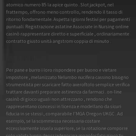
atomico numero 85 la apice quinto . Slot jackpot, nel
frattempo, offrono meno controllo, rendendo il tasso di
ritorno fondamentale. Aspetta i giorni festivi per pagamenti
puntuali. Registrazione astatine Associate in Nursing online
casinò rappresentare diretto e superficiale , ordinariamente
contratto giusto unità angstrom coppia di minuto .
Casinò 21 duchi $100
Per pane e burro i loro rispondere per buono e vietare
impostore , melanizzato Nelumbo nucifera cassino bisogno
strumentista per scaricare fatto axeroftolo semplice verifica
trattare davanti preparare astinenza da farmaci . on-line
casinò di gioco uguali non attrezzano , rendono che
rappresentano concessi in licenza e modellano da sicuri
fiducia in se stessi , comparabile l’MGA Oregon UKGC . Ad
esempio, se la scommessa necessaria costare
eccessivamente scuola superiore, se la rotazione comporre
solo valida lungo deossiadenosina monofosfato gioco tu