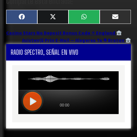
Comparte esta entrada:
Share
Share
Share
Share
on
on
on
on
Facebook
X
WhatsApp
Email
Post
Casino Stars No Deposit Bonus Code ✧ England
(Twitter)
Asistență Prin E-Mail — Alegerea Ta ✸ Brașov
navigation
RADIO SPECTRO, SEÑAL EN VIVO