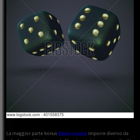
La maggior parte bonus
Bwin Casino
imporre diverso da