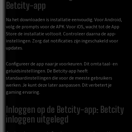
Betcity-app
Na het downloaden is installatie eenvoudig. Voor Android,
volg de prompts voor de APK. Voor iOS, wacht tot de App
Store de installatie voltooit. Controleer daarna de app-
instellingen. Zorg dat notificaties zijn ingeschakeld voor
updates.
Configureer de app naar je voorkeuren. Dit omta taal- en
geluidsinstellingen. De Betcity-app heeft
standaardinstellingen die voor de meeste gebruikers
werken. Je kunt deze later aanpassen. Dit verbetert je
gaming ervaring.
Inloggen op de Betcity-app: Betcity
inloggen uitgelegd