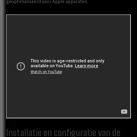
geoptimaliseerd voor Apple apparaten.
Installatie en configuratie van de