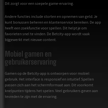
Dit zorgt voor een soepele game-ervaring.
Andere functies include storten en opnemen van geld. Je
kunt bonussen beheren en klantenservice bereiken. De app
heeft een zoekfunctie voor spellen. Dit helpt je om
favorieten snel te vinden. De Betcity-app wordt vaak
bijgewerkt met nieuwe content.
Mobiel gamen en
gebruikerservaring
Gamen op de Betcity-app is ontworpen voor mobiel
gebruik. Het interface is responsief en intuïtief. Spellen
passen zich aan het schermformaat aan. Dit voorkomt
knelpunten tijdens het spelen. Veel gebruikers geven aan
tevreden te zijn met de ervaring.