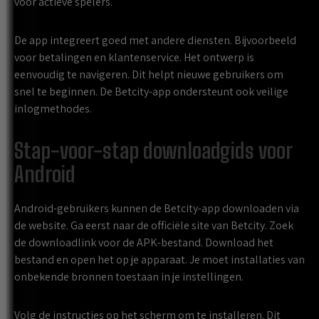
voor actieve spelers.
De app integreert goed met andere diensten. Bijvoorbeeld
voor betalingen en klantenservice. Het ontwerp is
eenvoudig te navigeren. Dit helpt nieuwe gebruikers om
snel te beginnen. De Betcity-app ondersteunt ook veilige
inlogmethodes.
Stap-voor-stap downloadgids voor
Android
Android-gebruikers kunnen de Betcity-app downloaden via
de website. Ga eerst naar de officiële site van Betcity. Zoek
de downloadlink voor de APK-bestand. Download het
bestand en open het op je apparaat. Je moet installaties van
onbekende bronnen toestaan in je instellingen.
Volg de instructies op het scherm om te installeren. Dit