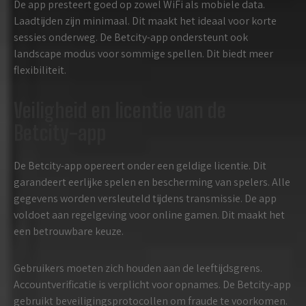
De app presteert goed op zowel WiFi als mobiele data.
Laadtijden zijn minimaal. Dit maakt het ideaal voor korte
sessies onderweg. De Betcity-app ondersteunt ook
landscape modus voor sommige spellen. Dit biedt meer
flexibiliteit.
Veiligheid en licentie van de
Betcity-app
De Betcity-app opereert onder een geldige licentie. Dit
garandeert eerlijke spelen en bescherming van spelers. Alle
gegevens worden versleuteld tijdens transmissie. De app
voldoet aan regelgeving voor online gamen. Dit maakt het
een betrouwbare keuze.
Gebruikers moeten zich houden aan de leeftijdsgrens.
Accountverificatie is verplicht voor opnames. De Betcity-app
gebruikt beveiligingsprotocollen om fraude te voorkomen.