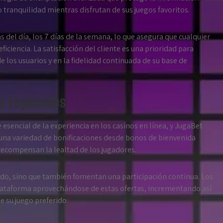
 tranquilidad mientras disfrutan de sus juegos favoritos.
as del día, los 7 días de la semana, lo que asegura que cualquier
iciencia. La satisfacción del cliente es una prioridad para
de los usuarios y en la fidelidad continuada de su base de
s Especiales
esencial de la experiencia en los casinos en línea, y JugaBet
 una variedad de bonificaciones desde bonos de bienvenida
recompensan la lealtad de los jugadores.
do, sino que también fomentan una participación continua. Los
lataforma aprovechándose de estas ofertas, incrementando así
e su juego preferido.