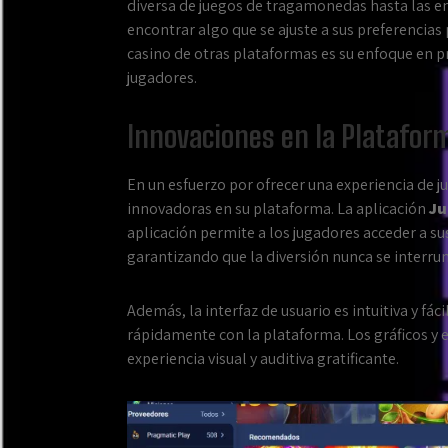
diversa de juegos de tragamonedas hasta las e
encontrar algo que se ajuste a sus preferencia
casino de otras plataformas es su enfoque en p
jugadores.
Innovaciones en la Platafor
En un esfuerzo por ofrecer una experiencia de 
innovadoras en su plataforma. La aplicación
Ju
aplicación permite a los jugadores acceder a su
garantizando que la diversión nunca se interru
Además, la interfaz de usuario es intuitiva y fáci
rápidamente con la plataforma. Los gráficos y 
experiencia visual y auditiva gratificante.