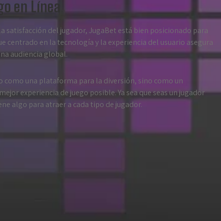
go en Línea
 satisfacción del jugador, JugaBet está bien posicionado para
que centrado en la tecnología y la experiencia del usuario asegura
na audiencia global.
o como una plataforma para la diversión, sino como un
ejor experiencia de juego posible. Ya sea que seas un jugador
ne algo para atraer a cada tipo de jugador.