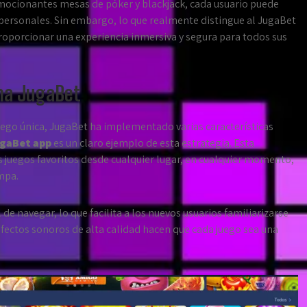
mocionantes mesas de póker y blackjack, cada usuario puede
s personales. Sin embargo, lo que realmente distingue al JugaBet
roporcionar una experiencia inmersiva y segura para todos sus
ma JugaBet
juego única, JugaBet ha implementado varias características
gaBet app
es un claro ejemplo de esta estrategia. Esta
s juegos favoritos desde cualquier lugar, en cualquier momento,
mpa.
l de navegar, lo que facilita a los nuevos usuarios familiarizarse
efectos sonoros de alta calidad hacen que cada juego sea una